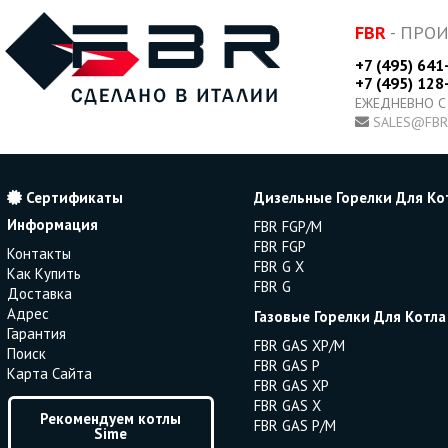
FBR
- ПРО
+7 (495) 641
+7 (495) 128
ЕЖЕДНЕВНО С
SALES@FBR
Сертификаты
Дизельные Горелки Для Ко
Информация
FBR FGP/M
FBR FGP
Контакты
FBR G X
Как Купить
FBR G
Доставка
Адрес
Газовые Горелки Для Котла
Гарантия
FBR GAS XP/M
Поиск
FBR GAS P
Карта Сайта
FBR GAS XP
FBR GAS X
Рекомендуем котлы
FBR GAS P/M
Sime