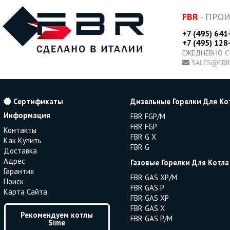
FBR
- ПРО
+7 (495) 641
+7 (495) 128
ЕЖЕДНЕВНО С
SALES@FBR
Сертификаты
Дизельные Горелки Для Ко
Информация
FBR FGP/M
FBR FGP
Контакты
FBR G X
Как Купить
FBR G
Доставка
Адрес
Газовые Горелки Для Котла
Гарантия
FBR GAS XP/M
Поиск
FBR GAS P
Карта Сайта
FBR GAS XP
FBR GAS X
Рекомендуем котлы
FBR GAS P/M
Sime