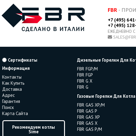
FBR
- ПРО
+7 (495) 641
+7 (495) 128
ЕЖЕДНЕВНО С
SALES@FBR
Сертификаты
Дизельные Горелки Для Ко
Информация
FBR FGP/M
FBR FGP
Контакты
FBR G X
Как Купить
FBR G
Доставка
Адрес
Газовые Горелки Для Котла
Гарантия
FBR GAS XP/M
Поиск
FBR GAS P
Карта Сайта
FBR GAS XP
FBR GAS X
Рекомендуем котлы
FBR GAS P/M
Sime