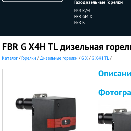
Газодизельные Горелки
FBR K/M
FBR GM X
FBR K
FBR G X4H TL дизельная горел
Каталог
/
Горелки
/
Дизельные горелки
/
G X
/
G X4H TL
/
Описан
Фотогр