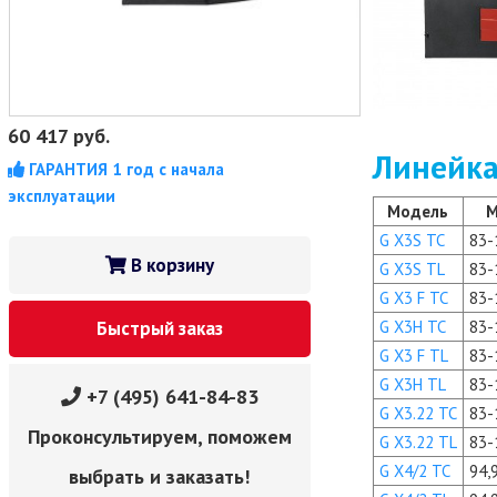
60 417
руб.
Линейка
ГАРАНТИЯ 1 год с начала
эксплуатации
Модель
М
G X3S TC
83-
В корзину
G X3S TL
83-
G X3 F TC
83-
G X3H TC
83-
Быстрый заказ
G X3 F TL
83-
G X3H TL
83-
+7 (495) 641-84-83
G X3.22 TC
83-
Проконсультируем, поможем
G X3.22 TL
83-
G X4/2 TC
94,
выбрать и заказать!