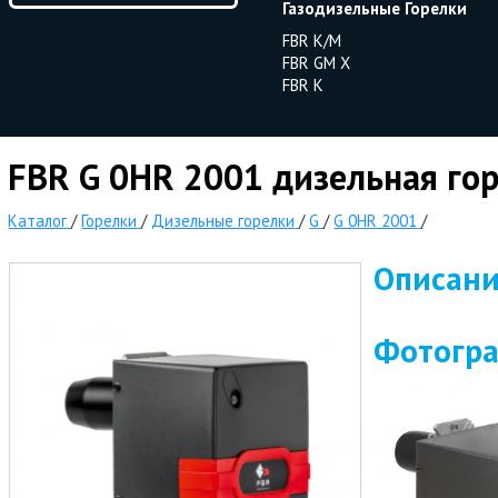
Газодизельные Горелки
FBR K/M
FBR GM X
FBR K
FBR G 0HR 2001 дизельная го
Каталог
/
Горелки
/
Дизельные горелки
/
G
/
G 0HR 2001
/
Описан
Фотогр