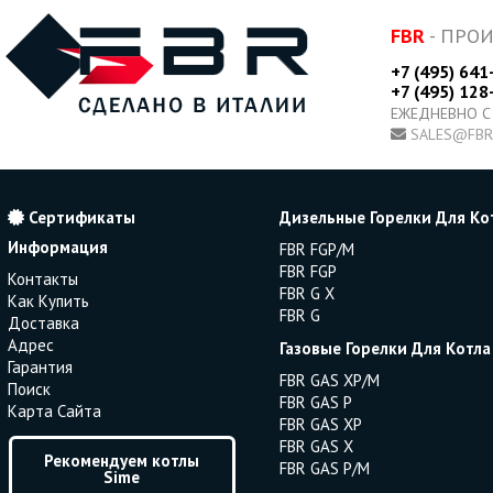
FBR
- ПРО
+7 (495) 641
+7 (495) 128
ЕЖЕДНЕВНО С
SALES@FBR
Сертификаты
Дизельные Горелки Для Ко
Информация
FBR FGP/M
FBR FGP
Контакты
FBR G X
Как Купить
FBR G
Доставка
Адрес
Газовые Горелки Для Котла
Гарантия
FBR GAS XP/M
Поиск
FBR GAS P
Карта Сайта
FBR GAS XP
FBR GAS X
Рекомендуем котлы
FBR GAS P/M
Sime