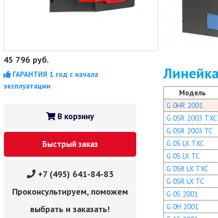
45 796
руб.
Линейка
ГАРАНТИЯ 1 год с начала
эксплуатации
Модель
G 0HR 2001
В корзину
G 0SR 2003 TXC
G 0SR 2003 TC
G 0S LX TXC
Быстрый заказ
G 0S LX TC
G 0SR LX TXC
+7 (495) 641-84-83
G 0SR LX TC
Проконсультируем, поможем
G 0S 2001
G 0H 2001
выбрать и заказать!