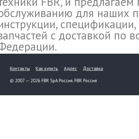
техники FBR, и предлагаем 
обслуживанию для наших п
инструкции, спецификации,
запчастей c доставкой по 
Федерации.
Контакты
Как купить
Адрес
Доставка
© 2007 — 2026 FBR SpA Россия. FBR Россия