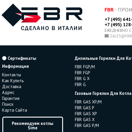
FBR
- ПРО
+7 (495) 641
+7 (495) 128
ЕЖЕДНЕВНО С
SALES@FBR
Сертификаты
Дизельные Горелки Для Ко
Информация
FBR FGP/M
FBR FGP
Контакты
FBR G X
Как Купить
FBR G
Доставка
Адрес
Газовые Горелки Для Котла
Гарантия
FBR GAS XP/M
Поиск
FBR GAS P
Карта Сайта
FBR GAS XP
FBR GAS X
Рекомендуем котлы
FBR GAS P/M
Sime