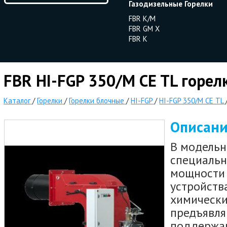
Газодизельные Горелки
FBR K/M
FBR GM X
FBR K
FBR HI-FGP 350/M CE TL горел
Каталог
/
Горелки
/
Горелки блочные
/
HI-FGP
/
HI-FGP 350/M CE TL
Описан
В модельн
специальн
мощности 
устройств
химически
предъявля
поддержан