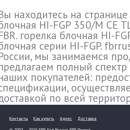
Вы находитесь на странице
блочная HI-FGP 350/M CE T
FBR. горелка блочная HI-FGP
блочная серии HI-FGP. fbrr
России, мы занимаемся про
предлагаем полный спектр 
наших покупателей: предос
спецификации, осуществляе
доставкой по всей террито
Контакты
Как купить
Адрес
Доставка
© 2007 — 2026 FBR SpA Россия. FBR Россия