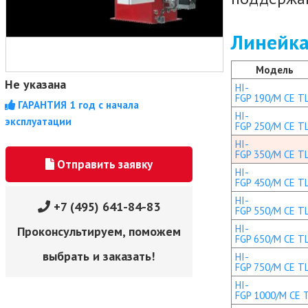
Линейка
Модель
Не указана
HI-
FGP 190/M CE T
ГАРАНТИЯ 1 год с начала
HI-
эксплуатации
FGP 250/M CE T
HI-
FGP 350/M CE T
Отправить заявку
HI-
FGP 450/M CE T
HI-
+7 (495) 641-84-83
FGP 550/M CE T
HI-
Проконсультируем, поможем
FGP 650/M CE T
выбрать и заказать!
HI-
FGP 750/M CE T
HI-
FGP 1000/M CE 