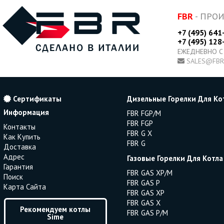
FBR
- ПРО
+7 (495) 641
+7 (495) 128
ЕЖЕДНЕВНО С
SALES@FBR
Сертификаты
Дизельные Горелки Для Ко
Информация
FBR FGP/M
FBR FGP
Контакты
FBR G X
Как Купить
FBR G
Доставка
Адрес
Газовые Горелки Для Котла
Гарантия
FBR GAS XP/M
Поиск
FBR GAS P
Карта Сайта
FBR GAS XP
FBR GAS X
Рекомендуем котлы
FBR GAS P/M
Sime