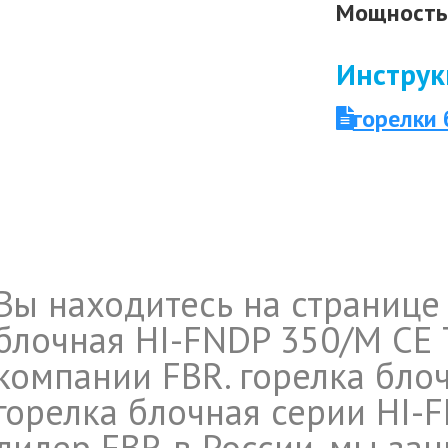
Мощность 
Инструк
горелки 
Вы находитесь на странице
блочная HI-FNDP 350/M CE 
компании FBR. горелка блоч
горелка блочная серии HI-F
дилер FBR в России, мы за