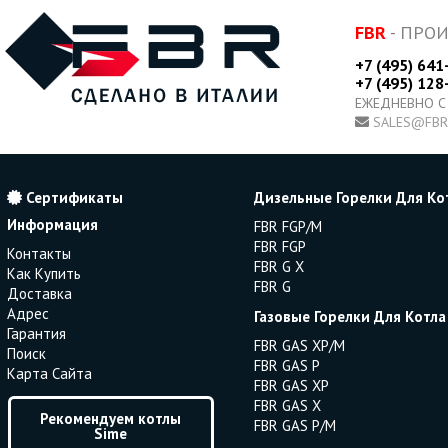
FBR
- ПРО
+7 (495) 641
+7 (495) 128
ЕЖЕДНЕВНО С
SALES@FBR
Сертификаты
Дизельные Горелки Для Ко
Информация
FBR FGP/M
FBR FGP
Контакты
FBR G X
Как Купить
FBR G
Доставка
Адрес
Газовые Горелки Для Котла
Гарантия
FBR GAS XP/M
Поиск
FBR GAS P
Карта Сайта
FBR GAS XP
FBR GAS X
Рекомендуем котлы
FBR GAS P/M
Sime