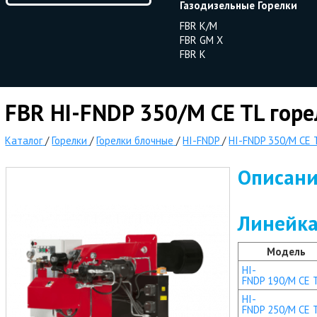
Газодизельные Горелки
FBR K/M
FBR GM X
FBR K
FBR HI-FNDP 350/M CE TL горе
Каталог
/
Горелки
/
Горелки блочные
/
HI-FNDP
/
HI-FNDP 350/M CE 
Описан
Линейка
Модель
HI-
FNDP 190/M CE 
HI-
FNDP 250/M CE 