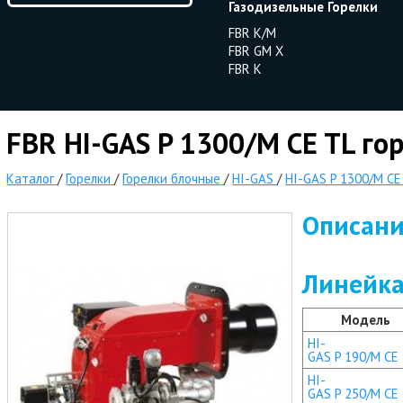
Газодизельные Горелки
FBR K/M
FBR GM X
FBR K
FBR HI-GAS P 1300/M CE TL го
Каталог
/
Горелки
/
Горелки блочные
/
HI-GAS
/
HI-GAS P 1300/M CE
Описан
Линейка
Модель
HI-
GAS P 190/M CE
HI-
GAS P 250/M CE