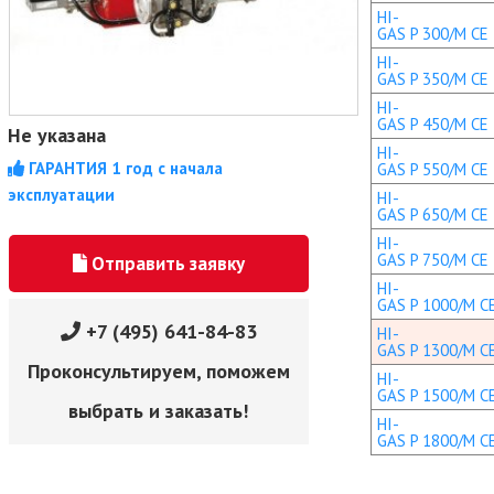
HI-
GAS P 300/M CE
HI-
GAS P 350/M CE
HI-
GAS P 450/M CE
Не указана
HI-
ГАРАНТИЯ 1 год с начала
GAS P 550/M CE
эксплуатации
HI-
GAS P 650/M CE
HI-
GAS P 750/M CE
Отправить заявку
HI-
GAS P 1000/M C
+7 (495) 641-84-83
HI-
GAS P 1300/M C
Проконсультируем, поможем
HI-
GAS P 1500/M C
выбрать и заказать!
HI-
GAS P 1800/M C