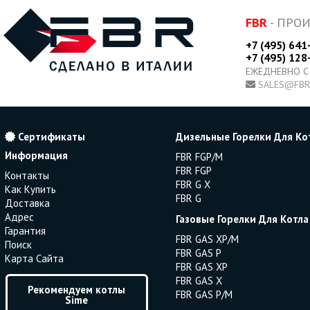
FBR
- ПРО
+7 (495) 641
+7 (495) 128
ЕЖЕДНЕВНО С
SALES@FBR
Сертификаты
Дизельные Горелки Для Ко
Информация
FBR FGP/M
FBR FGP
Контакты
FBR G X
Как Купить
FBR G
Доставка
Адрес
Газовые Горелки Для Котла
Гарантия
FBR GAS XP/M
Поиск
FBR GAS P
Карта Сайта
FBR GAS XP
FBR GAS X
Рекомендуем котлы
FBR GAS P/M
Sime