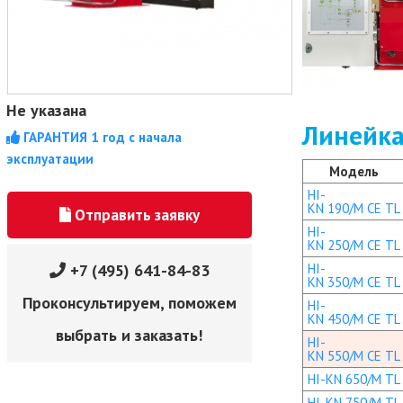
Не указана
Линейка
ГАРАНТИЯ 1 год с начала
эксплуатации
Модель
HI-
KN 190/M CE TL
Отправить заявку
HI-
KN 250/M CE TL
HI-
+7 (495) 641-84-83
KN 350/M CE TL
Проконсультируем, поможем
HI-
KN 450/M CE TL
выбрать и заказать!
HI-
KN 550/M CE TL
HI-KN 650/M TL
HI-KN 750/M TL