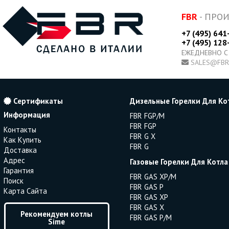
FBR
- ПРО
+7 (495) 641
+7 (495) 128
ЕЖЕДНЕВНО С
SALES@FBR
Сертификаты
Дизельные Горелки Для Ко
Информация
FBR FGP/M
FBR FGP
Контакты
FBR G X
Как Купить
FBR G
Доставка
Адрес
Газовые Горелки Для Котла
Гарантия
FBR GAS XP/M
Поиск
FBR GAS P
Карта Сайта
FBR GAS XP
FBR GAS X
Рекомендуем котлы
FBR GAS P/M
Sime