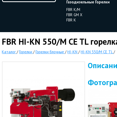
Газодизельные Горелки
FBR K/M
FBR GM X
FBR K
FBR HI-KN 550/M CE TL горелк
Каталог
/
Горелки
/
Горелки блочные
/
HI-KN
/
HI-KN 550/M CE TL
/
Описан
Фотогр