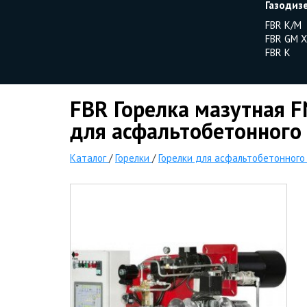
Газодиз
FBR K/M
FBR GM X
FBR K
FBR Горелка мазутная F
для асфальтобетонного 
Каталог
/
Горелки
/
Горелки для асфальтобетонного