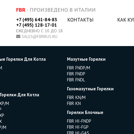
FBR
- ПРОИЗВЕДЕНО В ИТАЛИИ
+7 (495) 641-84-83
КОНТАКТЫ
КАК К
+7 (495) 128-17-01
ЕЖЕДНЕВНО С 10 ДО 18
SALES@FBRRUS.RU
ые Горелки Для Котла
Мазутные Горелки
M
FBR FNDP/M
FBR FNDP
FBR FNDL
Газомазутные Горелки
 Горелки Для Котла
FBR KN/M
XP/M
FBR KN
P
Горелки Блочные
XP
FBR HI-FNDP
X
FBR HI-FGP
P/M
FBR HI-GAS