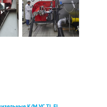
дизельные K/M VC TL EL