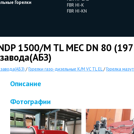
ельные Горелки
FBR HI-K
FBR HI-KN
NDP 1500/M TL MEC DN 80 (197
завода(АБЗ)
 завода(АБЗ)
/
Горелки газо-дизельные K/M VC TL EL
/
Горелка мазут
Описание
Фотографии