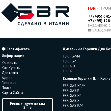
FBR
- ПРО
+7 (495) 641
+7 (495) 128
ЕЖЕДНЕВНО С
SALES@FBR
Сертификаты
Дизельные Горелки Для Ко
Информация
FBR FGP/M
FBR FGP
Контакты
FBR G X
Как Купить
FBR G
Доставка
Адрес
Газовые Горелки Для Котла
Гарантия
FBR GAS XP/M
Поиск
FBR GAS P
Карта Сайта
FBR GAS XP
FBR GAS X
Рекомендуем котлы
FBR GAS P/M
Sime