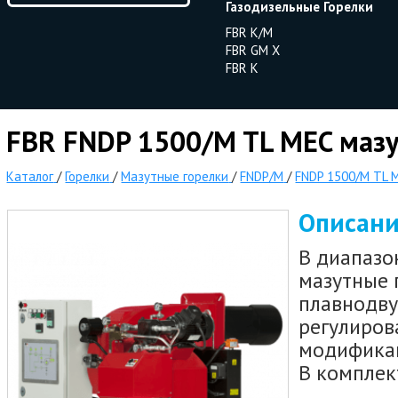
Газодизельные Горелки
FBR K/M
FBR GM X
FBR K
FBR FNDP 1500/M TL MEC мазу
Каталог
/
Горелки
/
Мазутные горелки
/
FNDP/M
/
FNDP 1500/M TL 
Описан
В диапазо
мазутные 
плавнодв
регулиров
модификац
В комплек