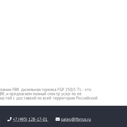
ании FBR. дизельная горелка FGP 250/3 TL - это
BR, и предлагаем полный спектр услуг по ее
астей c доставкой по всей территории Российской
3
+7 (495) 128-17-01
sales@fbrrus.ru