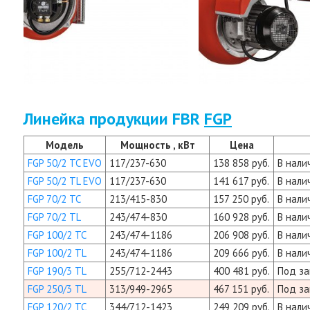
Линейка продукции FBR
FGP
Модель
Мощность , кВт
Цена
FGP 50/2 TC EVO
117/237-630
138 858 руб.
В нали
FGP 50/2 TL EVO
117/237-630
141 617 руб.
В нали
FGP 70/2 TC
213/415-830
157 250 руб.
В нали
FGP 70/2 TL
243/474-830
160 928 руб.
В нали
FGP 100/2 TC
243/474-1186
206 908 руб.
В нали
FGP 100/2 TL
243/474-1186
209 666 руб.
В нали
FGP 190/3 TL
255/712-2443
400 481 руб.
Под за
FGP 250/3 TL
313/949-2965
467 151 руб.
Под за
FGP 120/2 TC
344/712-1423
249 209 руб.
В нали