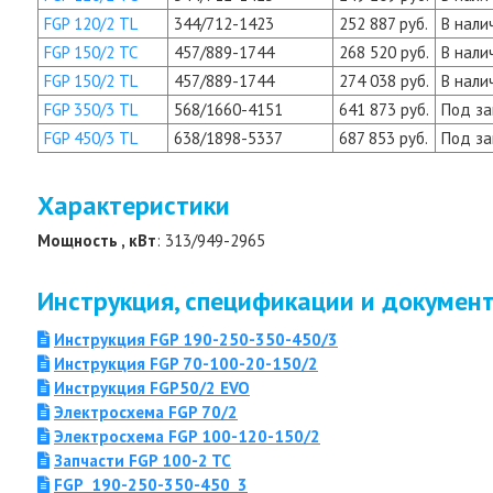
FGP 120/2 TL
344/712-1423
252 887 руб.
В нали
FGP 150/2 TC
457/889-1744
268 520 руб.
В нали
FGP 150/2 TL
457/889-1744
274 038 руб.
В нали
FGP 350/3 TL
568/1660-4151
641 873 руб.
Под за
FGP 450/3 TL
638/1898-5337
687 853 руб.
Под за
Характеристики
Мощность , кВт
: 313/949-2965
Инструкция, спецификации и докумен
Инструкция FGP 190-250-350-450/3
Инструкция FGP 70-100-20-150/2
Инструкция FGP50/2 EVO
Электросхема FGP 70/2
Электросхема FGP 100-120-150/2
Запчасти FGP 100-2 TC
FGP_190-250-350-450_3