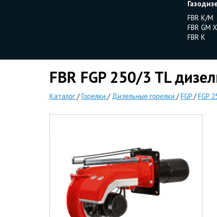
Газодиз
FBR K/M
FBR GM X
FBR K
FBR FGP 250/3 TL дизел
Каталог
/
Горелки
/
Дизельные горелки
/
FGP
/
FGP 2