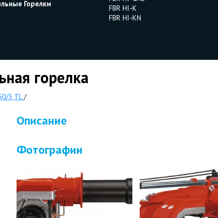
ельные Горелки
FBR HI-K
FBR HI-KN
ьная горелка
50/3 TL
/
Описание
Фотографии