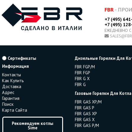
FBR
- ПРО
+7 (495) 641
+7 (495) 128
ЕЖЕДНЕВНО С
SALES@FBR
Сертификаты
Дизельные Горелки Для Ко
Информация
FBR FGP/M
FBR FGP
Контакты
FBR G X
Как Купить
FBR G
Доставка
Адрес
Газовые Горелки Для Котла
Гарантия
FBR GAS XP/M
Поиск
FBR GAS P
Карта Сайта
FBR GAS XP
FBR GAS X
Рекомендуем котлы
FBR GAS P/M
Sime