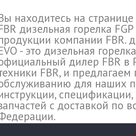
Вы находитесь на странице
FBR дизельная горелка FGP 
продукции компании FBR. д
EVO - это дизельная горелка 
официальный дилер FBR в 
техники FBR, и предлагаем 
обслуживанию для наших п
инструкции, спецификации,
запчастей c доставкой по 
Федерации.