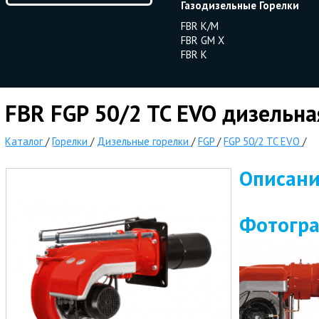
Газодизельные Горелки
FBR K/M
FBR GM X
FBR K
FBR FGP 50/2 TC EVO дизельна
Каталог
/
Горелки
/
Дизельные горелки
/
FGP
/
FGP 50/2 TC EVO
/
Описан
Фотогр