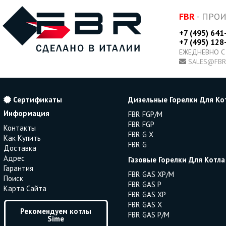
FBR
- ПРО
+7 (495) 641
+7 (495) 128
ЕЖЕДНЕВНО С
SALES@FBR
Сертификаты
Дизельные Горелки Для Ко
Информация
FBR FGP/M
FBR FGP
Контакты
FBR G X
Как Купить
FBR G
Доставка
Адрес
Газовые Горелки Для Котла
Гарантия
FBR GAS XP/M
Поиск
FBR GAS P
Карта Сайта
FBR GAS XP
FBR GAS X
Рекомендуем котлы
FBR GAS P/M
Sime