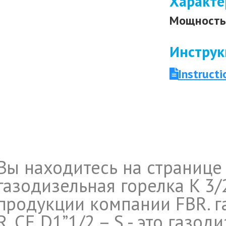
Характе
Мощность 
Инструк
Instruct
Вы находитесь на странице
газодизельная горелка K 3/2
продукции компании FBR. га
R. CE D1”1/2 – S - это газод