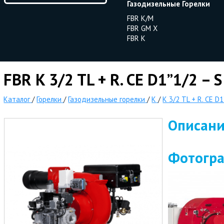
Газодизельные Горелки
FBR K/M
FBR GM X
FBR K
FBR K 3/2 TL + R. CE D1”1/2 – 
Каталог
/
Горелки
/
Газодизельные горелки
/
K
/
K 3/2 TL + R. CE D1
Описан
Фотогр