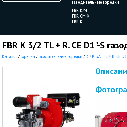
Газодизельные Горелки
FBR K/M
FBR GM X
FBR K
FBR K 3/2 TL + R. CE D1"-S газ
Каталог
/
Горелки
/
Газодизельные горелки
/
K
/
K 3/2 TL + R. CE D1
Описан
Фотогр