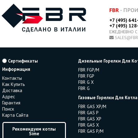
FBR
- ПРО
+7 (495) 641
+7 (495) 128
ЕЖЕДНЕВНО С
SALES@FBR
Сертификаты
Дизельные Горелки Для Ко
Информация
FBR FGP/M
FBR FGP
Контакты
FBR G X
Как Купить
FBR G
Доставка
Адрес
Газовые Горелки Для Котла
Гарантия
FBR GAS XP/M
Поиск
FBR GAS P
Карта Сайта
FBR GAS XP
FBR GAS X
Рекомендуем котлы
FBR GAS P/M
Sime