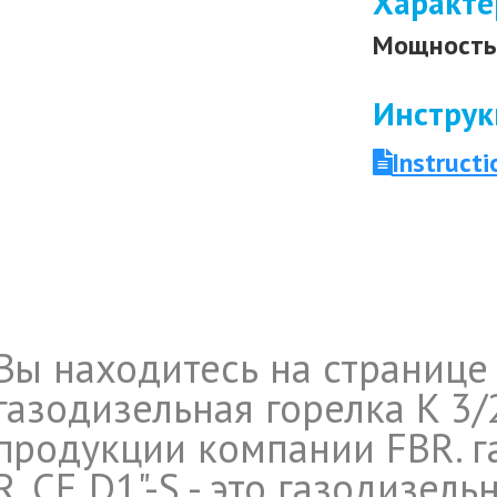
Характе
Мощность 
Инструк
Instruct
Вы находитесь на странице
газодизельная горелка K 3/2
продукции компании FBR. га
R. CE D1"-S - это газодизельн