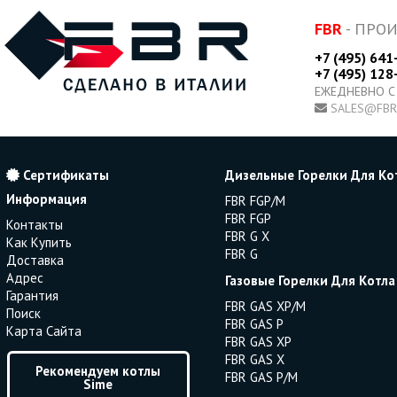
FBR
- ПРО
+7 (495) 641
+7 (495) 128
ЕЖЕДНЕВНО С
SALES@FBR
Сертификаты
Дизельные Горелки Для Ко
Информация
FBR FGP/M
FBR FGP
Контакты
FBR G X
Как Купить
FBR G
Доставка
Адрес
Газовые Горелки Для Котла
Гарантия
FBR GAS XP/M
Поиск
FBR GAS P
Карта Сайта
FBR GAS XP
FBR GAS X
Рекомендуем котлы
FBR GAS P/M
Sime