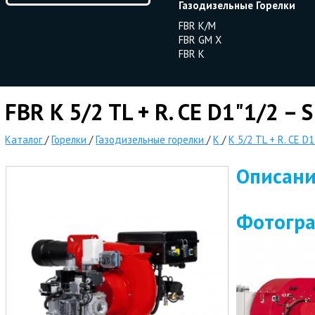
Газодизельные Горелки
FBR K/M
FBR GM X
FBR K
FBR K 5/2 TL + R. CE D1"1/2 – 
Каталог
/
Горелки
/
Газодизельные горелки
/
K
/
K 5/2 TL + R. CE D1
Описан
Фотогр