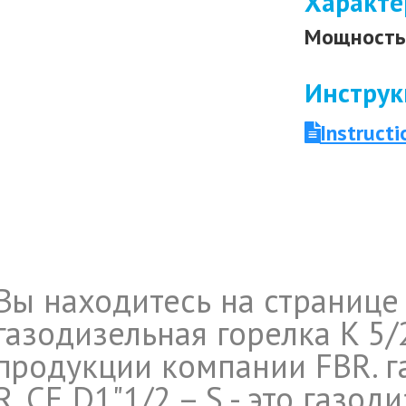
Характе
Мощность 
Инструк
Instruct
Вы находитесь на странице
газодизельная горелка K 5/2
продукции компании FBR. га
R. CE D1"1/2 – S - это газод