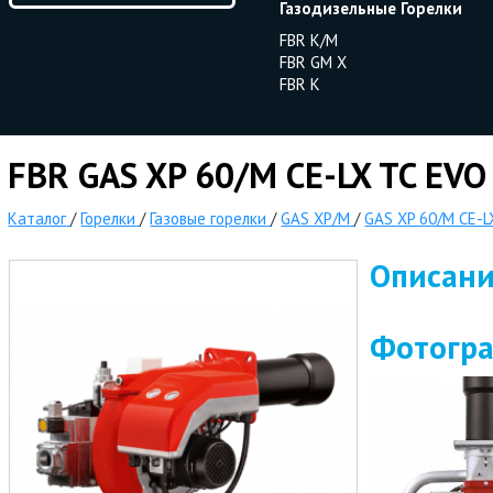
Газодизельные Горелки
FBR K/M
FBR GM X
FBR K
FBR GAS XP 60/M CE-LX TC EVO +
Каталог
/
Горелки
/
Газовые горелки
/
GAS XP/M
/
GAS XP 60/M CE-LX
Описан
Фотогр