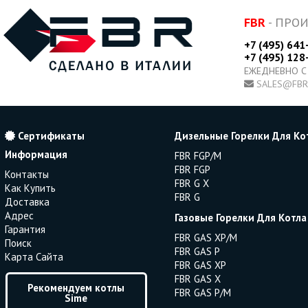
FBR
- ПРО
+7 (495) 641
+7 (495) 128
ЕЖЕДНЕВНО С
SALES@FBR
Сертификаты
Дизельные Горелки Для Ко
Информация
FBR FGP/M
FBR FGP
Контакты
FBR G X
Как Купить
FBR G
Доставка
Адрес
Газовые Горелки Для Котла
Гарантия
FBR GAS XP/M
Поиск
FBR GAS P
Карта Сайта
FBR GAS XP
FBR GAS X
Рекомендуем котлы
FBR GAS P/M
Sime