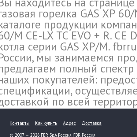
Вы находитесь на странице
газовая горелка GAS XP 60/M
каталоге продукции компан
60/M CE-LX TC EVO + R. CE D
котла серии GAS XP/M. fbrr
России, мы занимаемся про
предлагаем полный спектр 
наших покупателей: предос
спецификации, осуществляе
доставкой по всей террито
Контакты
Как купить
Адрес
Доставка
© 2007 — 2026 FBR SpA Россия. FBR Россия