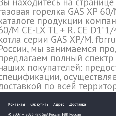
Вы находитесь на странице
газовая горелка GAS XP 60/M
каталоге продукции компан
60/M CE-LX TL + R. CE D1"1/4
котла серии GAS XP/M. fbrr
России, мы занимаемся про
предлагаем полный спектр 
наших покупателей: предос
спецификации, осуществляе
доставкой по всей террито
Контакты
Как купить
Адрес
Доставка
© 2007 — 2026 FBR SpA Россия. FBR Россия