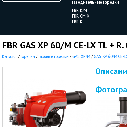
Газодизельные Горелки
FBR K/M
FBR GM X
FBR K
FBR GAS XP 60/M CE-LX TL + R. 
Каталог
/
Горелки
/
Газовые горелки
/
GAS XP/M
/
GAS XP 60/M CE-LX
Описан
Фотогр