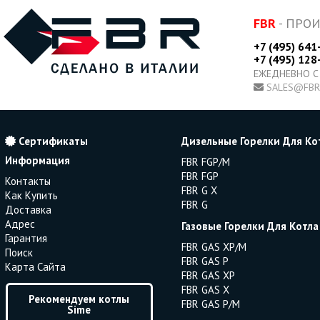
FBR
- ПРО
+7 (495) 641
+7 (495) 128
ЕЖЕДНЕВНО С
SALES@FBR
Сертификаты
Дизельные Горелки Для Ко
Информация
FBR FGP/M
FBR FGP
Контакты
FBR G X
Как Купить
FBR G
Доставка
Адрес
Газовые Горелки Для Котла
Гарантия
FBR GAS XP/M
Поиск
FBR GAS P
Карта Сайта
FBR GAS XP
FBR GAS X
Рекомендуем котлы
FBR GAS P/M
Sime