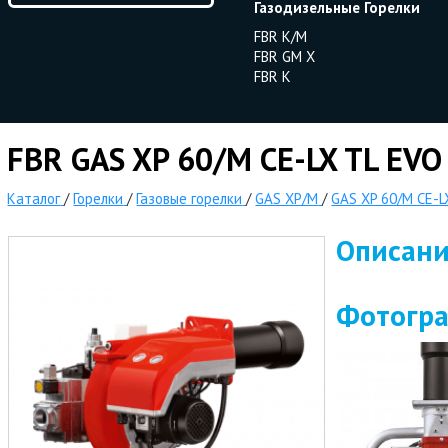
Газодизельные Горелки
FBR K/M
FBR GM X
FBR K
FBR GAS XP 60/M CE-LX TL EVO 
Каталог
/
Горелки
/
Газовые горелки
/
GAS XP/M
/
GAS XP 60/M CE-LX
Описан
Фотогр