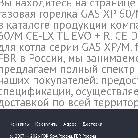
Вы находитесь на странице
газовая горелка GAS XP 60/M
в каталоге продукции компа
60/M CE-LX TL EVO + R. CE D
для котла серии GAS XP/M. 
FBR в России, мы занимаем
предлагаем полный спектр 
наших покупателей: предос
спецификации, осуществляе
доставкой по всей террито
Контакты
Как купить
Адрес
Доставка
© 2007 — 2026 FBR SpA Россия. FBR Россия