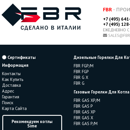
FBR
- ПРО
+7 (495) 641
+7 (495) 128
ЕЖЕДНЕВНО С
SALES@FBR
Сертификаты
Дизельные Горелки Для Ко
Информация
FBR FGP/M
FBR FGP
Контакты
FBR G X
Как Купить
FBR G
Доставка
Адрес
Газовые Горелки Для Котла
Гарантия
FBR GAS XP/M
Поиск
FBR GAS P
Карта Сайта
FBR GAS XP
FBR GAS X
Рекомендуем котлы
FBR GAS P/M
Sime