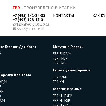
FBR
- ПРОИЗВЕДЕНО В ИТАЛИИ
+7 (495) 641-84-83
КОНТАКТЫ
КАК К
+7 (495) 128-17-01
ЕЖЕДНЕВНО С 10 ДО 18
SALES@FBRRUS.RU
ые Горелки Для Котла
Мазутные Горелки
M
FBR FNDP/M
FBR FNDP
FBR FNDL
Газомазутные Горелки
 Горелки Для Котла
FBR KN/M
XP/M
FBR KN
P
Горелки Блочные
XP
FBR HI-FNDP
X
FBR HI-FGP
P/M
FBR HI-GAS