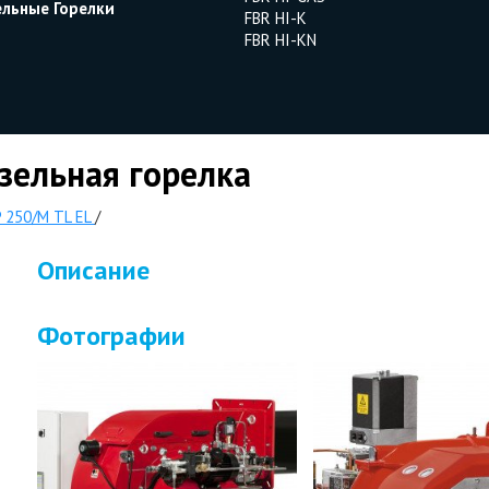
ельные Горелки
FBR HI-K
FBR HI-KN
зельная горелка
 250/M TL EL
/
Описание
Фотографии