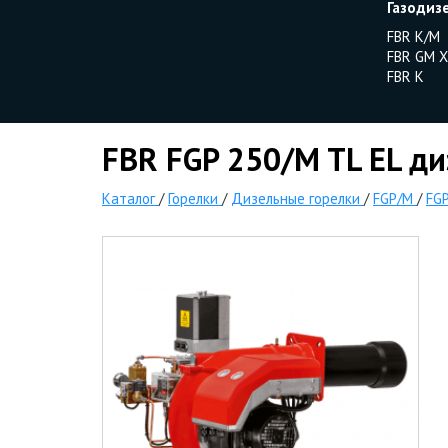
Газодиз
FBR K/M
FBR GM X
FBR K
FBR FGP 250/M TL EL ди
Каталог
/
Горелки
/
Дизельные горелки
/
FGP/M
/
FGP