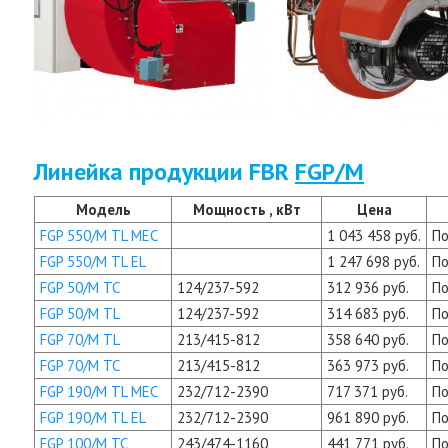
Линейка продукции FBR
FGP/M
Модель
Мощность , кВт
Цена
FGP 550/M TL MEC
1 043 458 руб.
По
FGP 550/M TL EL
1 247 698 руб.
По
FGP 50/M TC
124/237-592
312 936 руб.
По
FGP 50/M TL
124/237-592
314 683 руб.
По
FGP 70/M TL
213/415-812
358 640 руб.
По
FGP 70/M TC
213/415-812
363 973 руб.
По
FGP 190/M TL MEC
232/712-2390
717 371 руб.
По
FGP 190/M TL EL
232/712-2390
961 890 руб.
По
FGP 100/M TC
243/474-1160
441 771 руб.
По