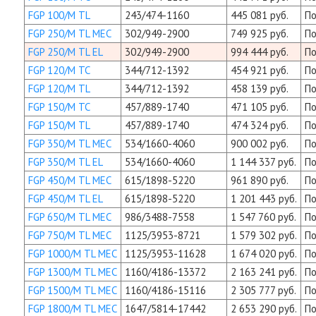
FGP 100/M TL
243/474-1160
445 081 руб.
По
FGP 250/M TL MEC
302/949-2900
749 925 руб.
По
FGP 250/M TL EL
302/949-2900
994 444 руб.
По
FGP 120/M TC
344/712-1392
454 921 руб.
По
FGP 120/M TL
344/712-1392
458 139 руб.
По
FGP 150/M TC
457/889-1740
471 105 руб.
По
FGP 150/M TL
457/889-1740
474 324 руб.
По
FGP 350/M TL MEC
534/1660-4060
900 002 руб.
По
FGP 350/M TL EL
534/1660-4060
1 144 337 руб.
По
FGP 450/M TL MEC
615/1898-5220
961 890 руб.
По
FGP 450/M TL EL
615/1898-5220
1 201 443 руб.
По
FGP 650/M TL MEC
986/3488-7558
1 547 760 руб.
По
FGP 750/M TL MEC
1125/3953-8721
1 579 302 руб.
По
FGP 1000/M TL MEC
1125/3953-11628
1 674 020 руб.
По
FGP 1300/M TL MEC
1160/4186-13372
2 163 241 руб.
По
FGP 1500/M TL MEC
1160/4186-15116
2 305 777 руб.
По
FGP 1800/M TL MEC
1647/5814-17442
2 653 290 руб.
По