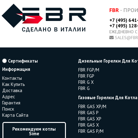
FBR
- ПРО
+7 (495) 641
+7 (495) 128
ЕЖЕДНЕВНО С
SALES@FBR
Сертификаты
Дизельные Горелки Для Ко
Информация
FBR FGP/M
FBR FGP
Контакты
FBR G X
Как Купить
FBR G
Доставка
Адрес
Газовые Горелки Для Котла
Гарантия
FBR GAS XP/M
Поиск
FBR GAS P
Карта Сайта
FBR GAS XP
FBR GAS X
Рекомендуем котлы
FBR GAS P/M
Sime