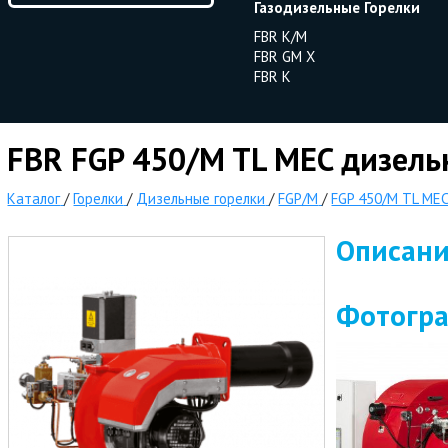
Газодизельные Горелки
FBR K/M
FBR GM X
FBR K
FBR FGP 450/M TL MEC дизель
Каталог
/
Горелки
/
Дизельные горелки
/
FGP/M
/
FGP 450/M TL ME
Описан
Фотогр