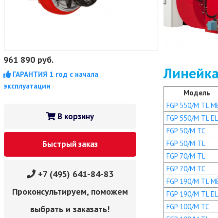
961 890
руб.
Линейка
ГАРАНТИЯ 1 год с начала
эксплуатации
Модель
FGP 550/M TL M
В корзину
FGP 550/M TL EL
FGP 50/M TC
FGP 50/M TL
Быстрый заказ
FGP 70/M TL
FGP 70/M TC
+7 (495) 641-84-83
FGP 190/M TL M
Проконсультируем, поможем
FGP 190/M TL EL
FGP 100/M TC
выбрать и заказать!