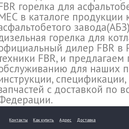
FBR горелка для асфальтоб
MEC в каталоге продукции 
асфальтобетого завода(АБЗ)
дизельная горелка для котла
официальный дилер FBR в 
техники FBR, и предлагаем 
обслуживанию для наших п
инструкции, спецификации,
запчастей c доставкой по 
Федерации.
Контакты
Как купить
Адрес
Доставка