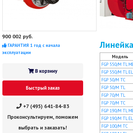
900 002
руб.
Линейка
ГАРАНТИЯ 1 год с начала
эксплуатации
Модель
FGP 550/M TL M
В корзину
FGP 550/M TL EL
FGP 50/M TC
FGP 50/M TL
Быстрый заказ
FGP 70/M TL
FGP 70/M TC
+7 (495) 641-84-83
FGP 190/M TL M
Проконсультируем, поможем
FGP 190/M TL EL
FGP 100/M TC
выбрать и заказать!