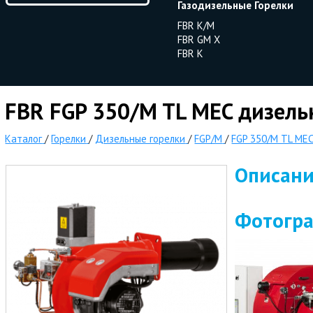
Газодизельные Горелки
FBR K/M
FBR GM X
FBR K
FBR FGP 350/M TL MEC дизель
Каталог
/
Горелки
/
Дизельные горелки
/
FGP/M
/
FGP 350/M TL ME
Описан
Фотогр