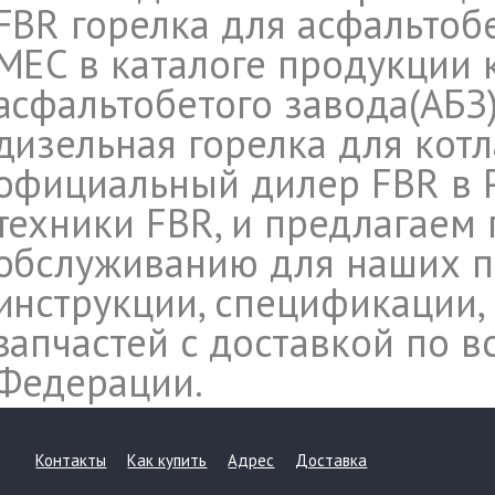
FBR горелка для асфальтоб
MEC в каталоге продукции 
асфальтобетого завода(АБЗ)
дизельная горелка для котла
официальный дилер FBR в 
техники FBR, и предлагаем 
обслуживанию для наших п
инструкции, спецификации,
запчастей c доставкой по 
Федерации.
Контакты
Как купить
Адрес
Доставка