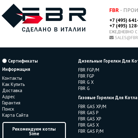
FBR
- ПРО
+7 (495) 641
+7 (495) 128
ЕЖЕДНЕВНО С
SALES@FBR
Сертификаты
Дизельные Горелки Для Ко
Информация
FBR FGP/M
FBR FGP
Контакты
FBR G X
Как Купить
FBR G
Доставка
Адрес
Газовые Горелки Для Котла
Гарантия
FBR GAS XP/M
Поиск
FBR GAS P
Карта Сайта
FBR GAS XP
FBR GAS X
Рекомендуем котлы
FBR GAS P/M
Sime