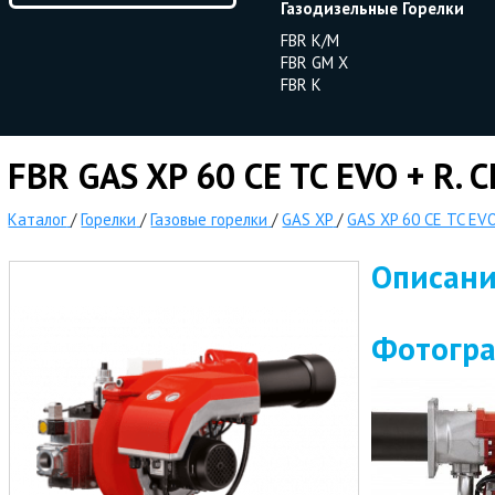
Газодизельные Горелки
FBR K/M
FBR GM X
FBR K
FBR GAS XP 60 CE TC EVO + R. C
Каталог
/
Горелки
/
Газовые горелки
/
GAS XP
/
GAS XP 60 CE TC EVO
Описан
Фотогр