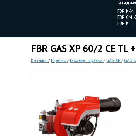
Газодиз
FBR K/M
FBR GM X
FBR K
FBR GAS XP 60/2 CE TL +
Каталог
/
Горелки
/
Газовые горелки
/
GAS XP
/
GAS X