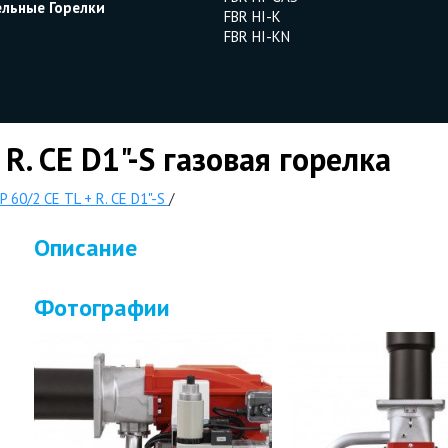
ельные Горелки
FBR HI-K
FBR HI-KN
 R. CE D1"-S газовая горелка
P 60/2 CE TL + R. CE D1"-S
/
Описание
Фотографии