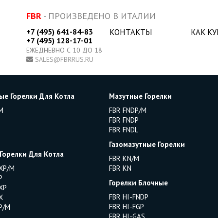
FBR
- ПРОИЗВЕДЕНО В ИТАЛИИ
+7 (495) 641-84-83
КОНТАКТЫ
КАК К
+7 (495) 128-17-01
ЕЖЕДНЕВНО С 10 ДО 18
SALES@FBRRUS.RU
ые Горелки Для Котла
Мазутные Горелки
M
FBR FNDP/M
FBR FNDP
FBR FNDL
Газомазутные Горелки
 Горелки Для Котла
FBR KN/M
XP/M
FBR KN
P
Горелки Блочные
XP
FBR HI-FNDP
X
FBR HI-FGP
P/M
FBR HI-GAS