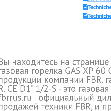
Technich
Technich
Вы находитесь на странице
газовая горелка GAS XP 60 C
продукции компании FBR. га
R. CE D1" 1/2-S - это газова
fbrrus.ru - официальный ди
продажей техники FBR, и п