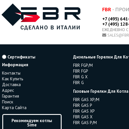
FBR
- ПРО
+7 (495) 641
+7 (495) 128
ЕЖЕДНЕВНО С
SALES@FBR
Сертификаты
Дизельные Горелки Для Ко
Информация
FBR FGP/M
FBR FGP
Контакты
FBR G X
Как Купить
FBR G
Доставка
Адрес
Газовые Горелки Для Котла
Гарантия
FBR GAS XP/M
Поиск
FBR GAS P
Карта Сайта
FBR GAS XP
FBR GAS X
Рекомендуем котлы
FBR GAS P/M
Sime