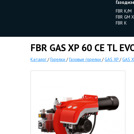
Газодиз
FBR K/M
FBR GM X
FBR K
FBR GAS XP 60 CE TL EVO
Каталог
/
Горелки
/
Газовые горелки
/
GAS XP
/
GAS X