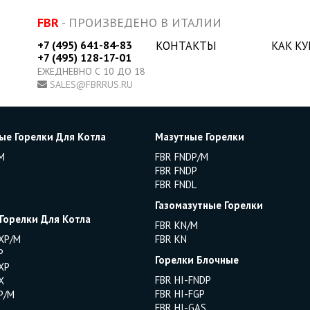
FBR
- ПРОИЗВЕДЕНО В ИТАЛИИ
+7 (495) 641-84-83
КОНТАКТЫ
КАК К
+7 (495) 128-17-01
ЕЖЕДНЕВНО С 10 ДО 18
SALES@FBRRUS.RU
ые Горелки Для Котла
Мазутные Горелки
M
FBR FNDP/M
FBR FNDP
FBR FNDL
Газомазутные Горелки
 Горелки Для Котла
FBR KN/M
XP/M
FBR KN
P
Горелки Блочные
XP
FBR HI-FNDP
X
FBR HI-FGP
P/M
FBR HI-GAS