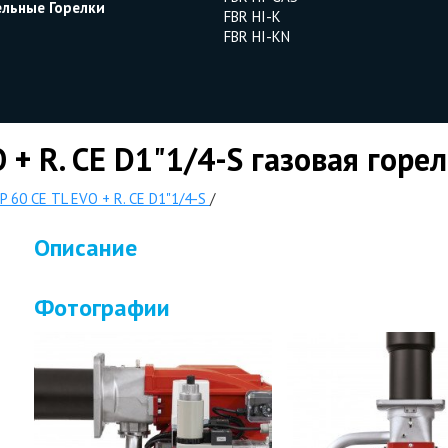
ельные Горелки
FBR HI-K
FBR HI-KN
 + R. CE D1"1/4-S газовая горе
P 60 CE TL EVO + R. CE D1"1/4-S
/
Описание
Фотографии