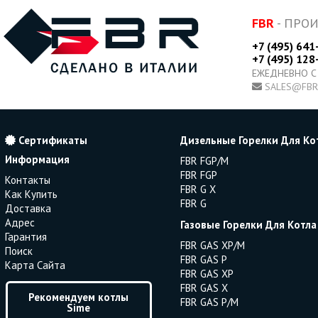
FBR
- ПРО
+7 (495) 641
+7 (495) 128
ЕЖЕДНЕВНО С
SALES@FBR
Сертификаты
Дизельные Горелки Для Ко
Информация
FBR FGP/M
FBR FGP
Контакты
FBR G X
Как Купить
FBR G
Доставка
Адрес
Газовые Горелки Для Котла
Гарантия
FBR GAS XP/M
Поиск
FBR GAS P
Карта Сайта
FBR GAS XP
FBR GAS X
Рекомендуем котлы
FBR GAS P/M
Sime