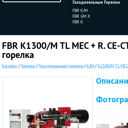
Газодизельные Горелки
FBR K/M
FBR GM X
FBR K
FBR K1300/M TL MEC + R. CE-C
горелка
Каталог
/
Горелки
/
Газодизельные горелки
/
K/M
/
K1300/M TL MEC
Описан
Фотогр