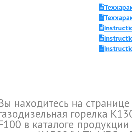
Теххара
Теххара
Instruc
Instruc
Instruct
Вы находитесь на странице
газодизельная горелка K13
F100 в каталоге продукции