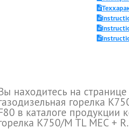
Теххара
Instruc
Instruc
Instruct
Вы находитесь на странице
газодизельная горелка K75
F80 в каталоге продукции 
горелка K750/M TL MEC + R.