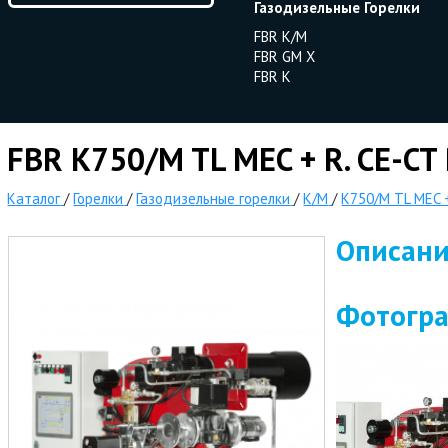
Газодизельные Горелки
FBR K/M
FBR GM X
FBR K
FBR K750/M TL MEC + R. CE-CT
Каталог
/
Горелки
/
Газодизельные горелки
/
K/M
/
K750/M TL MEC 
Описан
Фотогр