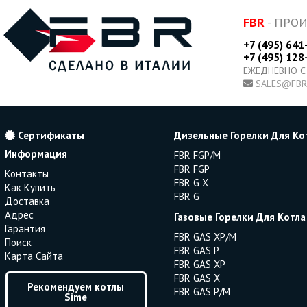
FBR
- ПРО
+7 (495) 641
+7 (495) 128
ЕЖЕДНЕВНО С
SALES@FBR
Сертификаты
Дизельные Горелки Для Ко
Информация
FBR FGP/M
FBR FGP
Контакты
FBR G X
Как Купить
FBR G
Доставка
Адрес
Газовые Горелки Для Котла
Гарантия
FBR GAS XP/M
Поиск
FBR GAS P
Карта Сайта
FBR GAS XP
FBR GAS X
Рекомендуем котлы
FBR GAS P/M
Sime