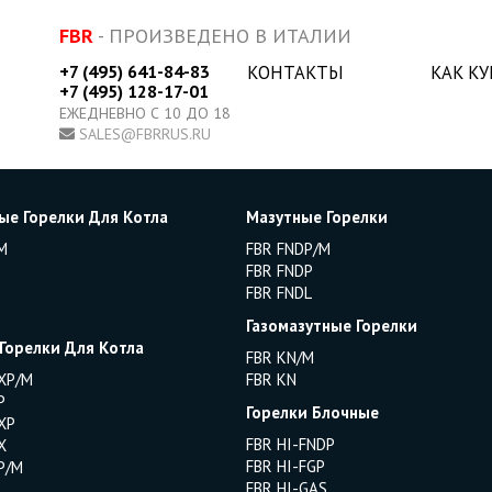
FBR
- ПРОИЗВЕДЕНО В ИТАЛИИ
+7 (495) 641-84-83
КОНТАКТЫ
КАК К
+7 (495) 128-17-01
ЕЖЕДНЕВНО С 10 ДО 18
SALES@FBRRUS.RU
ые Горелки Для Котла
Мазутные Горелки
M
FBR FNDP/M
FBR FNDP
FBR FNDL
Газомазутные Горелки
 Горелки Для Котла
FBR KN/M
XP/M
FBR KN
P
Горелки Блочные
XP
FBR HI-FNDP
X
FBR HI-FGP
P/M
FBR HI-GAS