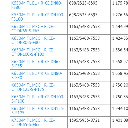
K550/M TL EL + R. CE DN80-
698/2325-6395
1 175 78
FS80
K550/M TL EL + R. CE DN100-
698/2325-6395
1 276 66
FS100
K650/M TL MEC + R. CE-
1163/3488-7558
1 344 99
CT DN65-S-F65
K650/M TL MEC + R. CE-
1163/3488-7558
1 424 53
CT DN80-S-F80
K650/M TL MEC + R. CE-
1163/3488-7558
1 536 54
CT DN100-S-F100
K650/M TL EL + R. CE DN65-
1163/3488-7558
1 558 97
S-F65
K650/M TL EL + R. CE DN80-
1163/3488-7558
1 638 43
S-F80
K650/M TL MEC + R. CE-
1163/3488-7558
1 730 20
CT DN125-S-F125
K650/M TL EL + R. CE DN100-
1163/3488-7558
1 750 53
S-F100
K650/M TL EL + R. CE DN125-
1163/3488-7558
1 944 10
S-F125
K750/M TL MEC + R. CE-
1395/3953-8721
1 401 08
CT DN65-S-F65