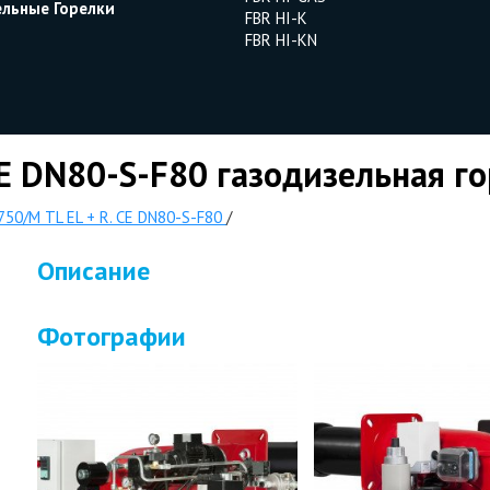
ельные Горелки
FBR HI-K
FBR HI-KN
CE DN80-S-F80 газодизельная г
750/M TL EL + R. CE DN80-S-F80
/
Описание
Фотографии