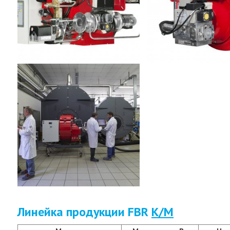
Линейка продукции FBR
K/M