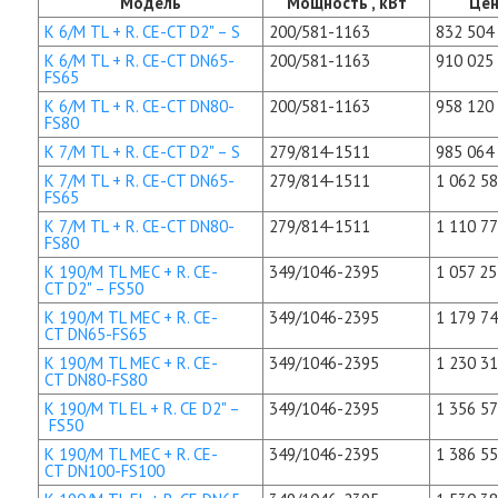
Модель
Мощность , кВт
Цен
K 6/M TL + R. CE-CT D2" – S
200/581-1163
832 504 
K 6/M TL + R. CE-CT DN65-
200/581-1163
910 025 
FS65
K 6/M TL + R. CE-CT DN80-
200/581-1163
958 120 
FS80
K 7/M TL + R. CE-CT D2" – S
279/814-1511
985 064 
K 7/M TL + R. CE-CT DN65-
279/814-1511
1 062 58
FS65
K 7/M TL + R. CE-CT DN80-
279/814-1511
1 110 77
FS80
K 190/M TL MEC + R. CE-
349/1046-2395
1 057 25
CT D2" – FS50
K 190/M TL MEC + R. CE-
349/1046-2395
1 179 74
CT DN65-FS65
K 190/M TL MEC + R. CE-
349/1046-2395
1 230 31
CT DN80-FS80
K 190/M TL EL + R. CE D2" –
349/1046-2395
1 356 57
FS50
K 190/M TL MEC + R. CE-
349/1046-2395
1 386 55
CT DN100-FS100