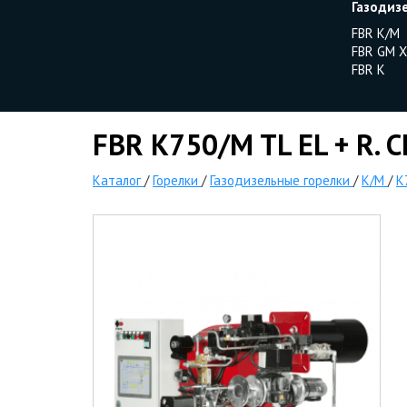
Газодиз
FBR K/M
FBR GM X
FBR K
FBR K750/M TL EL + R. 
Каталог
/
Горелки
/
Газодизельные горелки
/
K/M
/
K