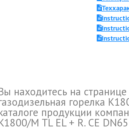
Теххара
Instruc
Instruc
Instruct
Вы находитесь на странице
газодизельная горелка K180
каталоге продукции компан
K1800/M TL EL + R. CE DN65