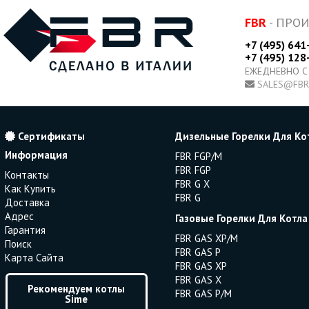
FBR
- ПРО
+7 (495) 641
+7 (495) 128
ЕЖЕДНЕВНО С
SALES@FBR
Сертификаты
Дизельные Горелки Для Ко
Информация
FBR FGP/M
FBR FGP
Контакты
FBR G X
Как Купить
FBR G
Доставка
Адрес
Газовые Горелки Для Котла
Гарантия
FBR GAS XP/M
Поиск
FBR GAS P
Карта Сайта
FBR GAS XP
FBR GAS X
Рекомендуем котлы
FBR GAS P/M
Sime