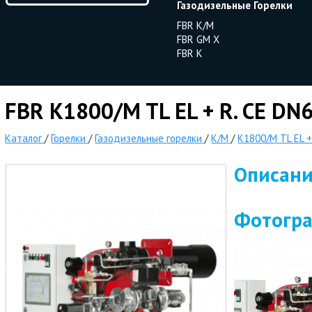
Газодизельные Горелки
FBR K/M
FBR GM X
FBR K
FBR K1800/M TL EL + R. CE DN
Каталог
/
Горелки
/
Газодизельные горелки
/
K/M
/
K1800/M TL EL +
Описан
Фотогр