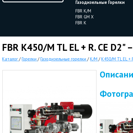
Газодизельные Горелки
FBR K/M
FBR GM X
FBR K
FBR K450/M TL EL + R. CE D2" 
Каталог
/
Горелки
/
Газодизельные горелки
/
K/M
/
K450/M TL EL + R
Описан
Фотогр