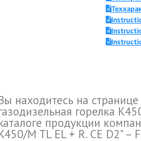
Теххара
Instruc
Instruc
Instruct
Вы находитесь на странице
газодизельная горелка K450/
каталоге продукции компан
K450/M TL EL + R. CE D2" – 