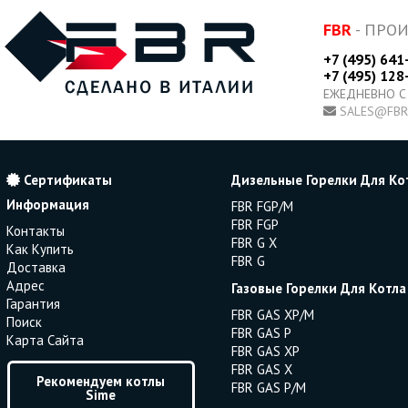
FBR
- ПРО
+7 (495) 641
+7 (495) 128
ЕЖЕДНЕВНО С
SALES@FBR
Сертификаты
Дизельные Горелки Для Ко
Информация
FBR FGP/M
FBR FGP
Контакты
FBR G X
Как Купить
FBR G
Доставка
Адрес
Газовые Горелки Для Котла
Гарантия
FBR GAS XP/M
Поиск
FBR GAS P
Карта Сайта
FBR GAS XP
FBR GAS X
Рекомендуем котлы
FBR GAS P/M
Sime