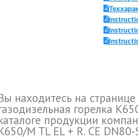
Теххара
Instruc
Instruc
Instruct
Вы находитесь на странице
газодизельная горелка K650
каталоге продукции компан
K650/M TL EL + R. CE DN80-