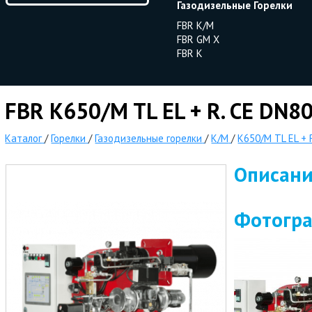
Газодизельные Горелки
FBR K/M
FBR GM X
FBR K
FBR K650/M TL EL + R. CE DN8
Каталог
/
Горелки
/
Газодизельные горелки
/
K/M
/
K650/M TL EL + 
Описан
Фотогр