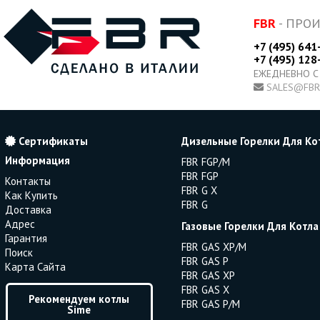
FBR
- ПРО
+7 (495) 641
+7 (495) 128
ЕЖЕДНЕВНО С
SALES@FBR
Сертификаты
Дизельные Горелки Для Ко
Информация
FBR FGP/M
FBR FGP
Контакты
FBR G X
Как Купить
FBR G
Доставка
Адрес
Газовые Горелки Для Котла
Гарантия
FBR GAS XP/M
Поиск
FBR GAS P
Карта Сайта
FBR GAS XP
FBR GAS X
Рекомендуем котлы
FBR GAS P/M
Sime