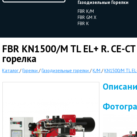
Газодизельные Горелки
FBR K/M
FBR GM X
FBR K
FBR KN1500/M TL EL+ R. CE-C
горелка
Каталог
/
Горелки
/
Газодизельные горелки
/
K/M
/
KN1500/M TL EL
Описан
Фотогр