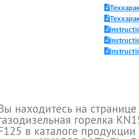
Теххара
Теххара
Instruc
Instruc
Instruct
Вы находитесь на странице
газодизельная горелка KN1
F125 в каталоге продукции