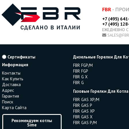
FBR
- ПРО
+7 (495) 641
+7 (495) 128
ЕЖЕДНЕВНО С
SALES@FBR
Сертификаты
Дизельные Горелки Для Ко
Информация
FBR FGP/M
FBR FGP
Контакты
FBR G X
Как Купить
FBR G
Доставка
Адрес
Газовые Горелки Для Котла
Гарантия
FBR GAS XP/M
Поиск
FBR GAS P
Карта Сайта
FBR GAS XP
FBR GAS X
Рекомендуем котлы
FBR GAS P/M
Sime