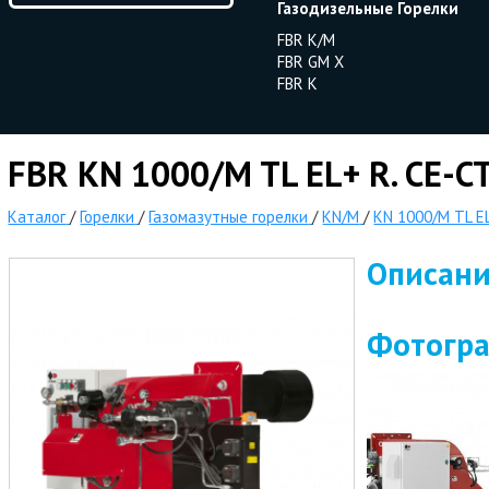
Газодизельные Горелки
FBR K/M
FBR GM X
FBR K
FBR KN 1000/M TL EL+ R. CE-C
Каталог
/
Горелки
/
Газомазутные горелки
/
KN/M
/
KN 1000/M TL E
Описан
Фотогр