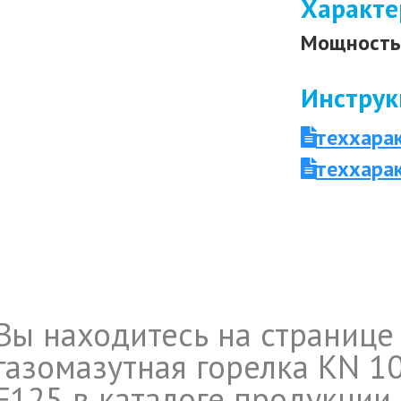
Характе
Мощность 
Инструк
теххара
теххара
Вы находитесь на странице
газомазутная горелка KN 10
F125 в каталоге продукции