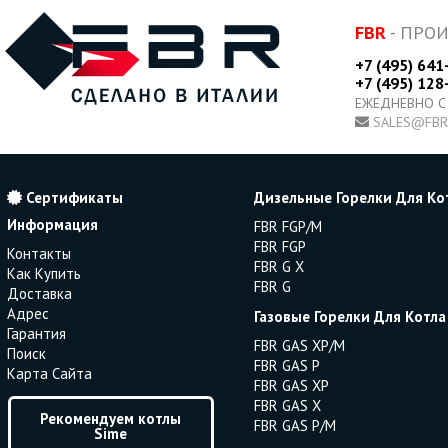
FBR
- ПРО
+7 (495) 641
+7 (495) 128
ЕЖЕДНЕВНО С
SALES@FBR
Сертификаты
Дизельные Горелки Для Ко
Информация
FBR FGP/M
FBR FGP
Контакты
FBR G X
Как Купить
FBR G
Доставка
Адрес
Газовые Горелки Для Котла
Гарантия
FBR GAS XP/M
Поиск
FBR GAS P
Карта Сайта
FBR GAS XP
FBR GAS X
Рекомендуем котлы
FBR GAS P/M
Sime