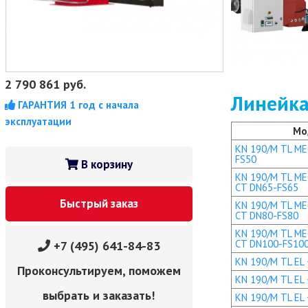
2 790 861
руб.
Линейка
ГАРАНТИЯ 1 год с начала
эксплуатации
Мо
KN 190/M TL MEC
FS50
В корзину
KN 190/M TL MEC
CT DN65-FS65
Быстрый заказ
KN 190/M TL MEC
CT DN80-FS80
KN 190/M TL MEC
CT DN100-FS10
+7 (495) 641-84-83
KN 190/M TL EL +
Проконсультируем, поможем
KN 190/M TL EL 
выбрать и заказать!
KN 190/M TL EL 