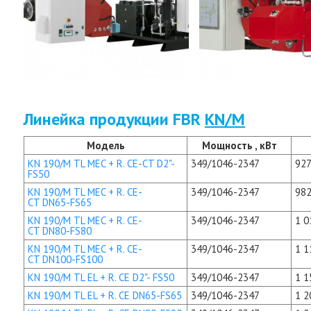
Линейка продукции FBR
KN/M
Модель
Мощность , кВт
KN 190/M TL MEC + R. CE-CT D2"-
349/1046-2347
927
FS50
KN 190/M TL MEC + R. CE-
349/1046-2347
982
CT DN65-FS65
KN 190/M TL MEC + R. CE-
349/1046-2347
1 0
CT DN80-FS80
KN 190/M TL MEC + R. CE-
349/1046-2347
1 1
CT DN100-FS100
KN 190/M TL EL + R. CE D2"- FS50
349/1046-2347
1 1
KN 190/M TL EL + R. CE DN65-FS65
349/1046-2347
1 2