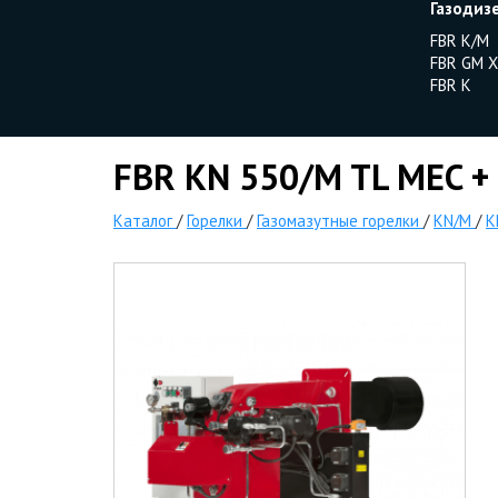
Газодиз
FBR K/M
FBR GM X
FBR K
FBR KN 550/M TL MEC + 
Каталог
/
Горелки
/
Газомазутные горелки
/
KN/M
/
K