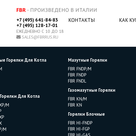
FBR
- ПРОИЗВЕДЕНО В ИТАЛИИ
+7 (495) 641-84-83
КОНТАКТЫ
КАК К
+7 (495) 128-17-01
ЕЖЕДНЕВНО С 10 ДО 18
SALES@FBRRUS.RU
ые Горелки Для Котла
Мазутные Горелки
M
FBR FNDP/M
FBR FNDP
FBR FNDL
Газомазутные Горелки
 Горелки Для Котла
FBR KN/M
XP/M
FBR KN
P
Горелки Блочные
XP
FBR HI-FNDP
X
FBR HI-FGP
P/M
FBR HI-GAS