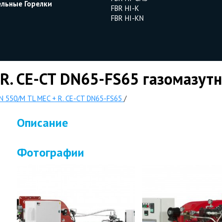
ельные Горелки
FBR HI-K
FBR HI-KN
R. CE-CT DN65-FS65 газомазутн
N 550/M TL MEC + R. CE-CT DN65-FS65
/
Описание
Фотографии