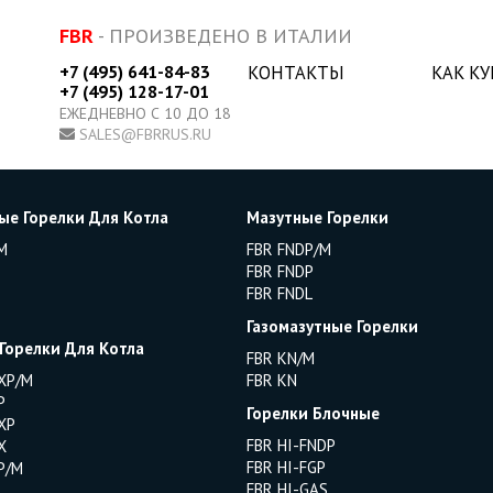
FBR
- ПРОИЗВЕДЕНО В ИТАЛИИ
+7 (495) 641-84-83
КОНТАКТЫ
КАК К
+7 (495) 128-17-01
ЕЖЕДНЕВНО С 10 ДО 18
SALES@FBRRUS.RU
ые Горелки Для Котла
Мазутные Горелки
M
FBR FNDP/M
FBR FNDP
FBR FNDL
Газомазутные Горелки
 Горелки Для Котла
FBR KN/M
XP/M
FBR KN
P
Горелки Блочные
XP
FBR HI-FNDP
X
FBR HI-FGP
P/M
FBR HI-GAS