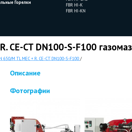
ельные Горелки
FBR HI-K
FBR HI-KN
R. CE-CT DN100-S-F100 газомаз
N 650/M TL MEC + R. CE-CT DN100-S-F100
/
Описание
Фотографии