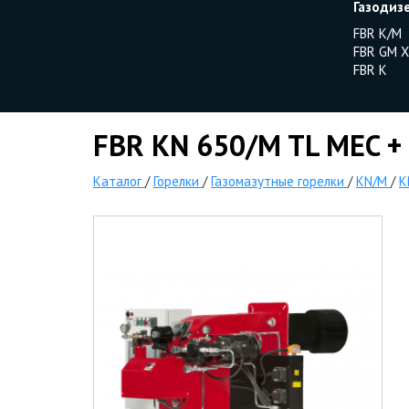
Газодиз
FBR K/M
FBR GM X
FBR K
FBR KN 650/M TL MEC + 
Каталог
/
Горелки
/
Газомазутные горелки
/
KN/M
/
K