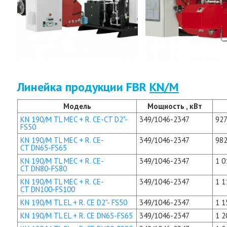
Линейка продукции FBR
KN/M
Модель
Мощность , кВт
KN 190/M TL MEC + R. CE-CT D2"-
349/1046-2347
927
FS50
KN 190/M TL MEC + R. CE-
349/1046-2347
982
CT DN65-FS65
KN 190/M TL MEC + R. CE-
349/1046-2347
1 0
CT DN80-FS80
KN 190/M TL MEC + R. CE-
349/1046-2347
1 1
CT DN100-FS100
KN 190/M TL EL + R. CE D2"- FS50
349/1046-2347
1 1
KN 190/M TL EL + R. CE DN65-FS65
349/1046-2347
1 2