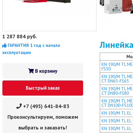
1 287 884
руб.
Линейка
ГАРАНТИЯ 1 год с начала
эксплуатации
Мо
KN 190/M TL MEC
FS50
В корзину
KN 190/M TL MEC
CT DN65-FS65
Быстрый заказ
KN 190/M TL MEC
CT DN80-FS80
KN 190/M TL MEC
CT DN100-FS10
+7 (495) 641-84-83
KN 190/M TL EL +
Проконсультируем, поможем
KN 190/M TL EL 
выбрать и заказать!
KN 190/M TL EL 