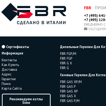
FBR
- ПРО
+7 (495) 641
+7 (495) 128
ЕЖЕДНЕВНО С
SALES@FBR
Сертификаты
Дизельные Горелки Для Ко
Информация
FBR FGP/M
FBR FGP
Контакты
FBR G X
Как Купить
FBR G
Доставка
Адрес
Газовые Горелки Для Котла
Гарантия
FBR GAS XP/M
Поиск
FBR GAS P
Карта Сайта
FBR GAS XP
FBR GAS X
Рекомендуем котлы
FBR GAS P/M
Sime