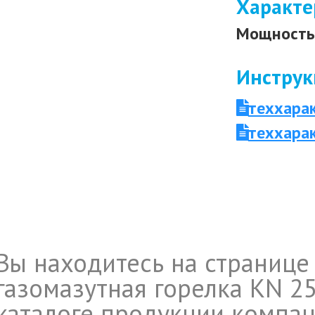
Характе
Мощность 
Инструк
теххара
теххара
Вы находитесь на странице
газомазутная горелка KN 25
каталоге продукции компан