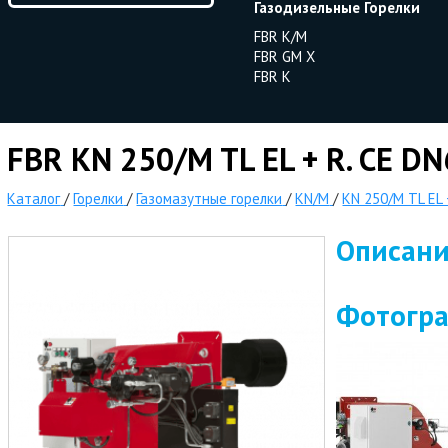
Газодизельные Горелки
FBR K/M
FBR GM X
FBR K
FBR KN 250/M TL EL + R. CE D
Каталог
/
Горелки
/
Газомазутные горелки
/
KN/M
/
KN 250/M TL EL 
Описан
Фотогр