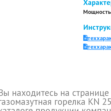
Характе
Мощность 
Инструк
теххара
теххара
Вы находитесь на странице
газомазутная горелка KN 25
каталоге продукции компан