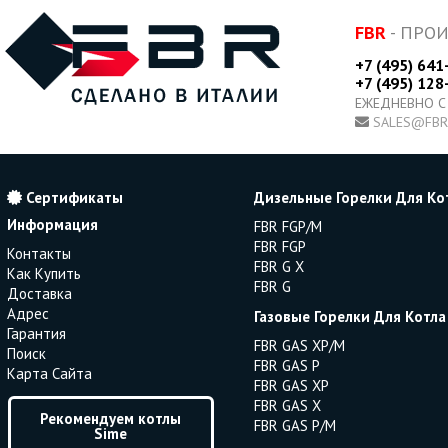
FBR
- ПРО
+7 (495) 641
+7 (495) 128
ЕЖЕДНЕВНО С
SALES@FBR
Сертификаты
Дизельные Горелки Для Ко
Информация
FBR FGP/M
FBR FGP
Контакты
FBR G X
Как Купить
FBR G
Доставка
Адрес
Газовые Горелки Для Котла
Гарантия
FBR GAS XP/M
Поиск
FBR GAS P
Карта Сайта
FBR GAS XP
FBR GAS X
Рекомендуем котлы
FBR GAS P/M
Sime