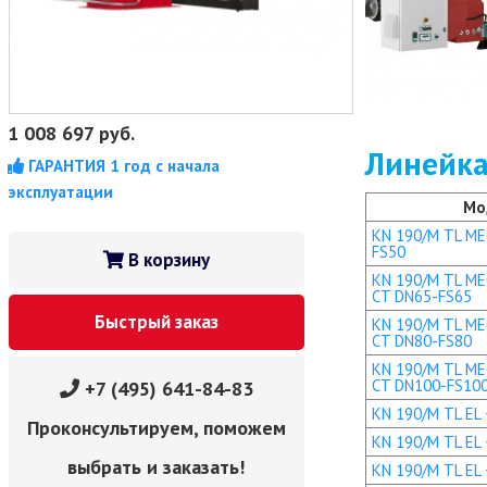
1 008 697
руб.
Линейка
ГАРАНТИЯ 1 год с начала
эксплуатации
Мо
KN 190/M TL MEC
FS50
В корзину
KN 190/M TL MEC
CT DN65-FS65
Быстрый заказ
KN 190/M TL MEC
CT DN80-FS80
KN 190/M TL MEC
CT DN100-FS10
+7 (495) 641-84-83
KN 190/M TL EL +
Проконсультируем, поможем
KN 190/M TL EL 
выбрать и заказать!
KN 190/M TL EL 