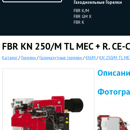
Газодизельные Горелки
FBR K/M
FBR GM X
FBR K
FBR KN 250/M TL MEC + R. CE-
Каталог
/
Горелки
/
Газомазутные горелки
/
KN/M
/
KN 250/M TL MEC
Описан
Фотогр