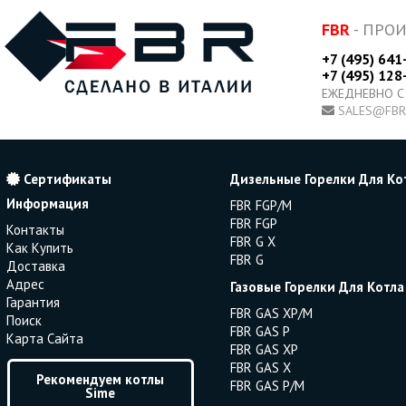
FBR
- ПРО
+7 (495) 641
+7 (495) 128
ЕЖЕДНЕВНО С
SALES@FBR
Сертификаты
Дизельные Горелки Для Ко
Информация
FBR FGP/M
FBR FGP
Контакты
FBR G X
Как Купить
FBR G
Доставка
Адрес
Газовые Горелки Для Котла
Гарантия
FBR GAS XP/M
Поиск
FBR GAS P
Карта Сайта
FBR GAS XP
FBR GAS X
Рекомендуем котлы
FBR GAS P/M
Sime