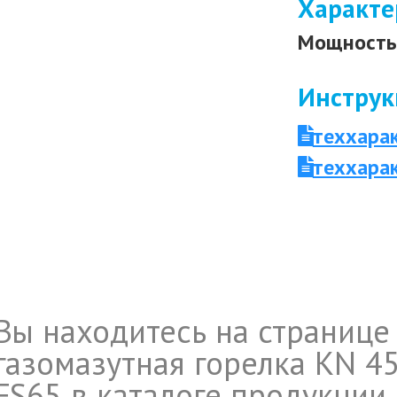
Характе
Мощность 
Инструк
теххара
теххара
Вы находитесь на странице
газомазутная горелка KN 4
FS65 в каталоге продукции