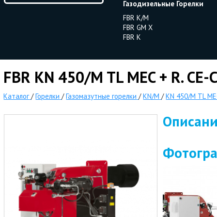
Газодизельные Горелки
FBR K/M
FBR GM X
FBR K
FBR KN 450/M TL MEC + R. CE-
Каталог
/
Горелки
/
Газомазутные горелки
/
KN/M
/
KN 450/M TL ME
Описан
Фотогр