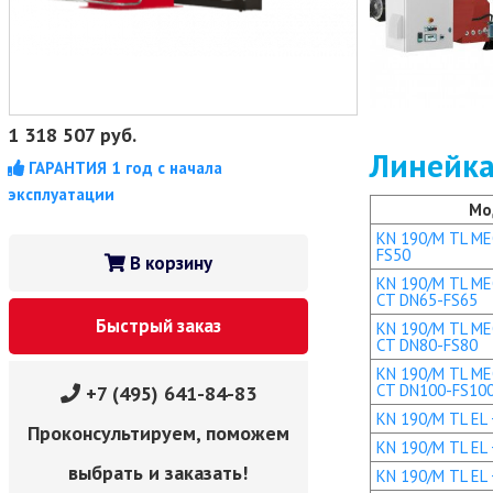
1 318 507
руб.
Линейка
ГАРАНТИЯ 1 год с начала
эксплуатации
Мо
KN 190/M TL MEC
FS50
В корзину
KN 190/M TL MEC
CT DN65-FS65
Быстрый заказ
KN 190/M TL MEC
CT DN80-FS80
KN 190/M TL MEC
CT DN100-FS10
+7 (495) 641-84-83
KN 190/M TL EL +
Проконсультируем, поможем
KN 190/M TL EL 
выбрать и заказать!
KN 190/M TL EL 