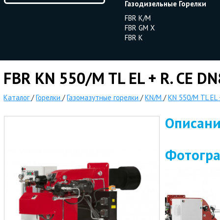
Газодизельные Горелки
FBR K/M
FBR GM X
FBR K
FBR KN 550/M TL EL + R. CE D
Каталог
/
Горелки
/
Газомазутные горелки
/
KN/M
/
KN 550/M TL EL 
Описан
Фотогр