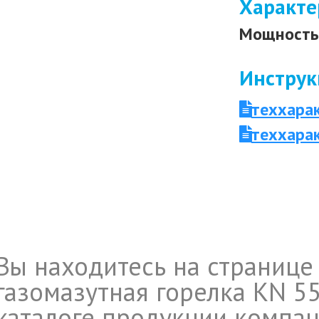
Характе
Мощность 
Инструк
теххара
теххара
Вы находитесь на странице
газомазутная горелка KN 55
каталоге продукции компан