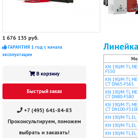
1 676 135
руб.
Линейка
ГАРАНТИЯ 1 год с начала
эксплуатации
Мо
KN 190/M TL MEC
FS50
В корзину
KN 190/M TL MEC
CT DN65-FS65
Быстрый заказ
KN 190/M TL MEC
CT DN80-FS80
KN 190/M TL MEC
CT DN100-FS10
+7 (495) 641-84-83
KN 190/M TL EL +
Проконсультируем, поможем
KN 190/M TL EL 
выбрать и заказать!
KN 190/M TL EL 