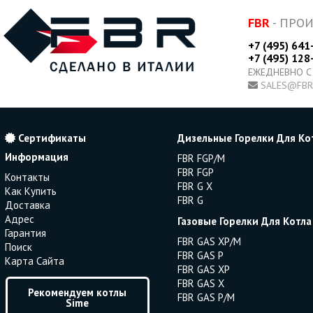
FBR
- ПРО
+7 (495) 641
+7 (495) 128
ЕЖЕДНЕВНО С
SALES@FBR
Сертификаты
Дизельные Горелки Для Ко
Информация
FBR FGP/M
FBR FGP
Контакты
FBR G X
Как Купить
FBR G
Доставка
Адрес
Газовые Горелки Для Котла
Гарантия
FBR GAS XP/M
Поиск
FBR GAS P
Карта Сайта
FBR GAS XP
FBR GAS X
Рекомендуем котлы
FBR GAS P/M
Sime