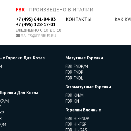
FBR
- ПРОИЗВЕДЕНО В ИТАЛИИ
+7 (495) 641-84-83
КОНТАКТЫ
КАК К
+7 (495) 128-17-01
ЕЖЕДНЕВНО С 10 ДО 18
SALES@FBRRUS.RU
ые Горелки Для Котла
Мазутные Горелки
M
FBR FNDP/M
FBR FNDP
FBR FNDL
Газомазутные Горелки
 Горелки Для Котла
FBR KN/M
XP/M
FBR KN
P
Горелки Блочные
XP
FBR HI-FNDP
X
FBR HI-FGP
P/M
FBR HI-GAS