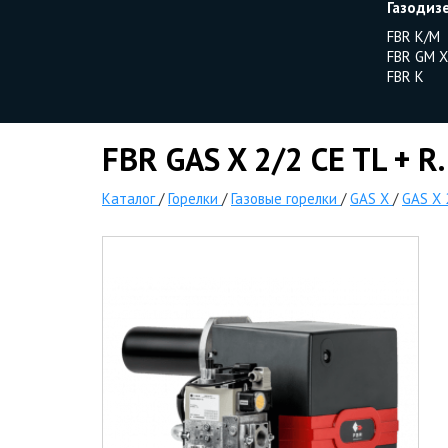
Газодиз
FBR K/M
FBR GM X
FBR K
FBR GAS X 2/2 CE TL + R.
Каталог
/
Горелки
/
Газовые горелки
/
GAS X
/
GAS X 2