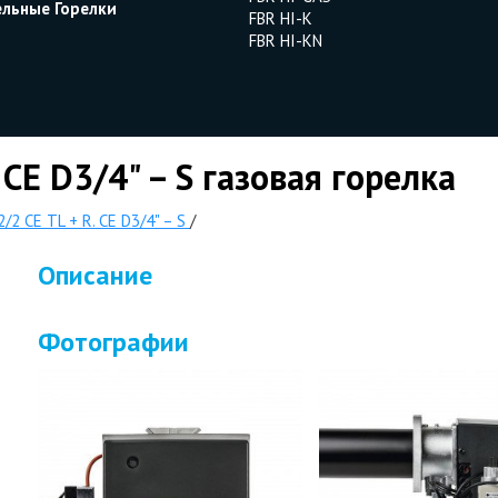
ельные Горелки
FBR HI-K
FBR HI-KN
 CE D3/4" – S газовая горелка
/2 CE TL + R. CE D3/4" – S
/
Описание
Фотографии