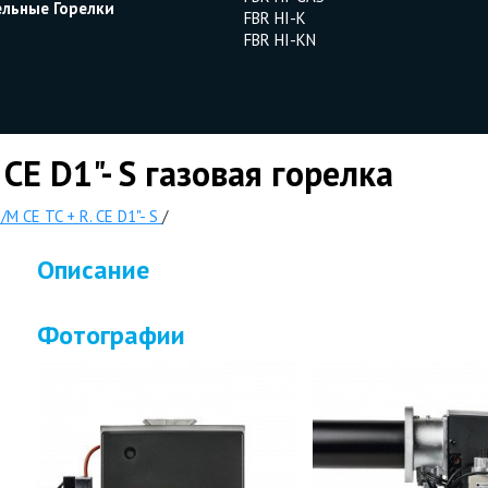
ельные Горелки
FBR HI-K
FBR HI-KN
 CE D1"- S газовая горелка
/M CE TC + R. CE D1"- S
/
Описание
Фотографии