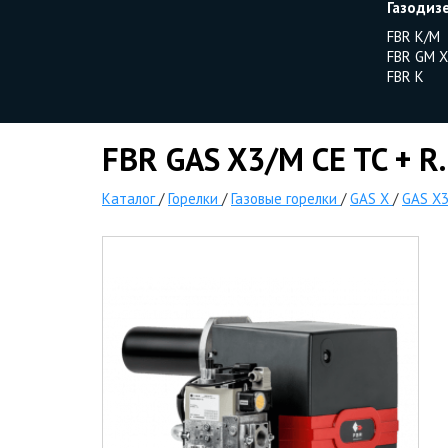
Газодиз
FBR K/M
FBR GM X
FBR K
FBR GAS X3/M CE TC + R.
Каталог
/
Горелки
/
Газовые горелки
/
GAS X
/
GAS X3