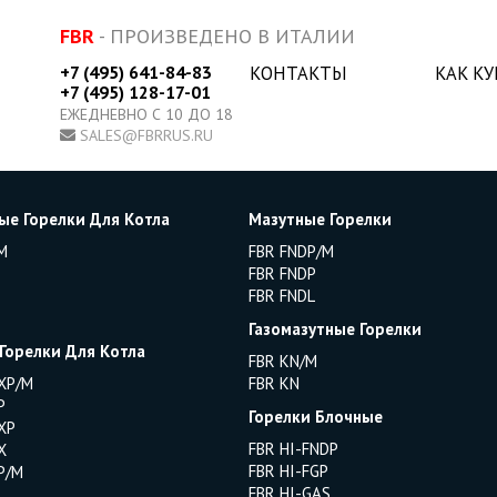
FBR
- ПРОИЗВЕДЕНО В ИТАЛИИ
+7 (495) 641-84-83
КОНТАКТЫ
КАК К
+7 (495) 128-17-01
ЕЖЕДНЕВНО С 10 ДО 18
SALES@FBRRUS.RU
ые Горелки Для Котла
Мазутные Горелки
M
FBR FNDP/M
FBR FNDP
FBR FNDL
Газомазутные Горелки
 Горелки Для Котла
FBR KN/M
XP/M
FBR KN
P
Горелки Блочные
XP
FBR HI-FNDP
X
FBR HI-FGP
P/M
FBR HI-GAS