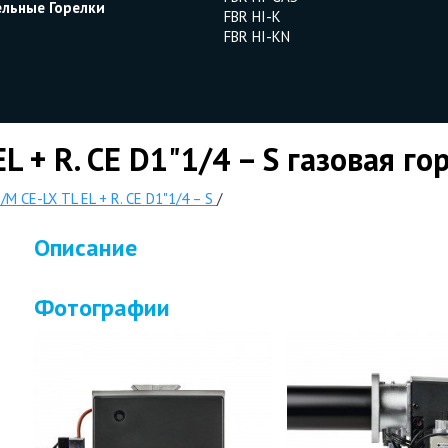
ельные Горелки
FBR HI-K
FBR HI-KN
L + R. CE D1"1/4 – S газовая го
/M CE-LX TL EL + R. CE D1"1/4 – S
/
Описание
Фотографии