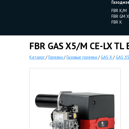
Газодиз
FBR K/M
FBR GM X
FBR K
FBR GAS X5/M CE-LX TL E
Каталог
/
Горелки
/
Газовые горелки
/
GAS X
/
GAS X5