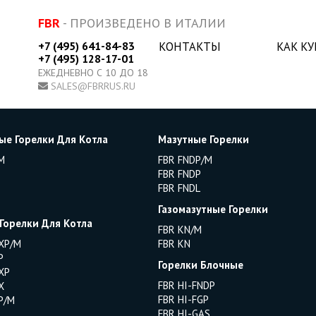
FBR
- ПРОИЗВЕДЕНО В ИТАЛИИ
+7 (495) 641-84-83
КОНТАКТЫ
КАК К
+7 (495) 128-17-01
ЕЖЕДНЕВНО С 10 ДО 18
SALES@FBRRUS.RU
ые Горелки Для Котла
Мазутные Горелки
M
FBR FNDP/M
FBR FNDP
FBR FNDL
Газомазутные Горелки
 Горелки Для Котла
FBR KN/M
XP/M
FBR KN
P
Горелки Блочные
XP
FBR HI-FNDP
X
FBR HI-FGP
P/M
FBR HI-GAS