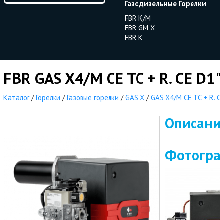
Газодизельные Горелки
FBR K/M
FBR GM X
FBR K
FBR GAS X4/M CE TC + R. CE D1"
Каталог
/
Горелки
/
Газовые горелки
/
GAS X
/
GAS X4/M CE TC + R. C
Описан
Фотогр