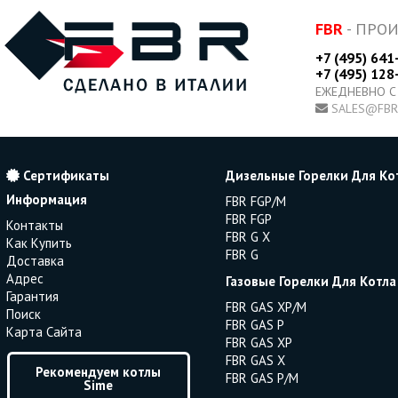
FBR
- ПРО
+7 (495) 641
+7 (495) 128
ЕЖЕДНЕВНО С
SALES@FBR
Сертификаты
Дизельные Горелки Для Ко
Информация
FBR FGP/M
FBR FGP
Контакты
FBR G X
Как Купить
FBR G
Доставка
Адрес
Газовые Горелки Для Котла
Гарантия
FBR GAS XP/M
Поиск
FBR GAS P
Карта Сайта
FBR GAS XP
FBR GAS X
Рекомендуем котлы
FBR GAS P/M
Sime