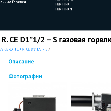
ельные Горелки
FBR HI-K
FBR HI-KN
 R. CE D1”1/2 – S газовая горел
/2 CE-LX TL + R. CE D1”1/2 – S
/
Описание
Фотографии