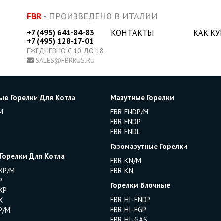
FBR
- ПРОИЗВЕДЕНО В ИТАЛИИ
+7 (495) 641-84-83
КОНТАКТЫ
КАК К
+7 (495) 128-17-01
ЕЖЕДНЕВНО С 10 ДО 18
SALES@FBRRUS.RU
ые Горелки Для Котла
Мазутные Горелки
M
FBR FNDP/M
FBR FNDP
FBR FNDL
Газомазутные Горелки
 Горелки Для Котла
FBR KN/M
XP/M
FBR KN
P
Горелки Блочные
XP
FBR HI-FNDP
X
FBR HI-FGP
P/M
FBR HI-GAS