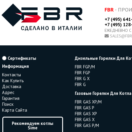
FBR
- ПРО
+7 (495) 641
+7 (495) 128
ЕЖЕДНЕВНО С
SALES@FBR
Сертификаты
Дизельные Горелки Для Ко
Информация
FBR FGP/M
FBR FGP
Контакты
FBR G X
Как Купить
FBR G
Доставка
Адрес
Газовые Горелки Для Котла
Гарантия
FBR GAS XP/M
Поиск
FBR GAS P
Карта Сайта
FBR GAS XP
FBR GAS X
Рекомендуем котлы
FBR GAS P/M
Sime