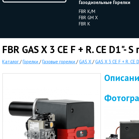
Газодизельные Горелки
FBR K/M
FBR GM X
FBR K
FBR GAS X 3 CE F + R. CE D1"- S
Каталог
/
Горелки
/
Газовые горелки
/
GAS X
/
GAS X 3 CE F + R. CE D
Описан
Фотогр