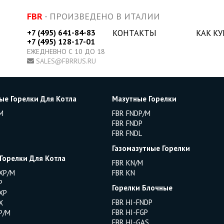
FBR
- ПРОИЗВЕДЕНО В ИТАЛИИ
+7 (495) 641-84-83
КОНТАКТЫ
КАК К
+7 (495) 128-17-01
ЕЖЕДНЕВНО С 10 ДО 18
SALES@FBRRUS.RU
ые Горелки Для Котла
Мазутные Горелки
M
FBR FNDP/M
FBR FNDP
FBR FNDL
Газомазутные Горелки
 Горелки Для Котла
FBR KN/M
XP/M
FBR KN
P
Горелки Блочные
XP
FBR HI-FNDP
X
FBR HI-FGP
P/M
FBR HI-GAS