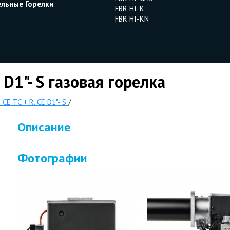
ельные Горелки
FBR HI-K
FBR HI-KN
 D1"- S газовая горелка
CE TC + R. CE D1"- S
/
Описание
Фотографии