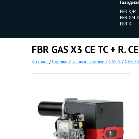
Газодиз
FBR K/M
FBR GM X
FBR K
FBR GAS X3 CE TC + R. CE
Каталог
/
Горелки
/
Газовые горелки
/
GAS X
/
GAS X3 