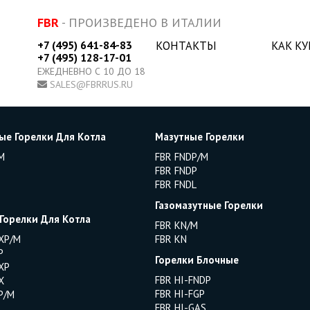
FBR
- ПРОИЗВЕДЕНО В ИТАЛИИ
+7 (495) 641-84-83
КОНТАКТЫ
КАК К
+7 (495) 128-17-01
ЕЖЕДНЕВНО С 10 ДО 18
SALES@FBRRUS.RU
ые Горелки Для Котла
Мазутные Горелки
M
FBR FNDP/M
FBR FNDP
FBR FNDL
Газомазутные Горелки
 Горелки Для Котла
FBR KN/M
XP/M
FBR KN
P
Горелки Блочные
XP
FBR HI-FNDP
X
FBR HI-FGP
P/M
FBR HI-GAS