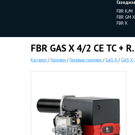
Газодиз
FBR K/M
FBR GM X
FBR K
FBR GAS X 4/2 CE TC + R.
Каталог
/
Горелки
/
Газовые горелки
/
GAS X
/
GAS X 4