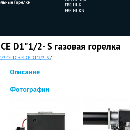
ельные Горелки
FBR HI-K
FBR HI-KN
 CE D1"1/2- S газовая горелка
/2 CE TC + R. CE D1"1/2- S
/
Описание
Фотографии