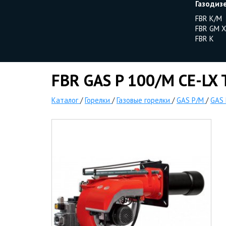
Газодиз
FBR K/M
FBR GM X
FBR K
FBR GAS P 100/M CE-LX T
Каталог
/
Горелки
/
Газовые горелки
/
GAS P/M
/
GAS 