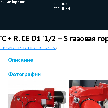
ельные Горелки
FBR HI-K
FBR HI-KN
C + R. CE D1"1/2 – S газовая го
P 100/M CE-LX TC + R. CE D1"1/2 – S
/
Описание
Фотографии