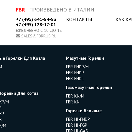
FBR
- ПРОИЗВЕДЕНО В ИТАЛИИ
+7 (495) 641-84-83
КОНТАКТЫ
КАК К
+7 (495) 128-17-01
ЕЖЕДНЕВНО С 10 ДО 18
SALES@FBRRUS.RU
ые Горелки Для Котла
Мазутные Горелки
M
FBR FNDP/M
FBR FNDP
FBR FNDL
Газомазутные Горелки
 Горелки Для Котла
FBR KN/M
XP/M
FBR KN
P
Горелки Блочные
XP
FBR HI-FNDP
X
FBR HI-FGP
P/M
FBR HI-GAS