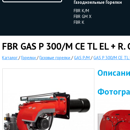
Газодизельные Горелки
FBR K/M
FBR GM X
FBR K
FBR GAS P 300/M CE TL EL + R.
Каталог
/
Горелки
/
Газовые горелки
/
GAS P/M
/
GAS P 300/M CE TL 
Описан
Фотогр