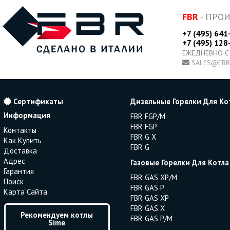
FBR
- ПРО
+7 (495) 641
+7 (495) 128
ЕЖЕДНЕВНО С
SALES@FBR
Сертификаты
Дизельные Горелки Для Ко
Информация
FBR FGP/M
FBR FGP
Контакты
FBR G X
Как Купить
FBR G
Доставка
Адрес
Газовые Горелки Для Котла
Гарантия
FBR GAS XP/M
Поиск
FBR GAS P
Карта Сайта
FBR GAS XP
FBR GAS X
Рекомендуем котлы
FBR GAS P/M
Sime