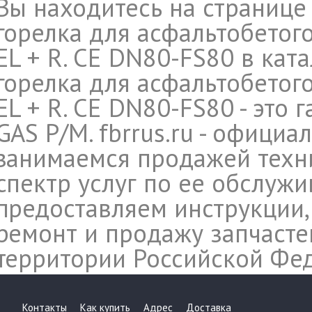
Вы находитесь на странице
горелка для асфальтобетого
EL + R. CE DN80-FS80 в кат
горелка для асфальтобетого
EL + R. CE DN80-FS80 - это 
GAS P/M. fbrrus.ru - офици
занимаемся продажей техн
спектр услуг по ее обслуж
предоставляем инструкции,
ремонт и продажу запчасте
территории Российской Фе
Контакты
Как купить
Адрес
Доставка